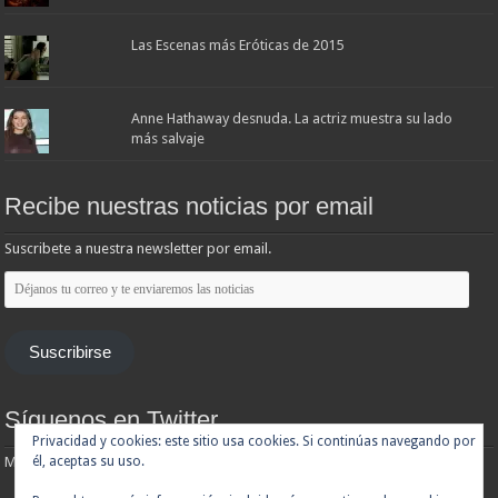
Las Escenas más Eróticas de 2015
Anne Hathaway desnuda. La actriz muestra su lado
más salvaje
Recibe nuestras noticias por email
Suscribete a nuestra newsletter por email.
Déjanos
tu
correo
y
te
Suscribirse
enviaremos
las
noticias
Síguenos en Twitter
Privacidad y cookies: este sitio usa cookies. Si continúas navegando por
Mis tuits
él, aceptas su uso.