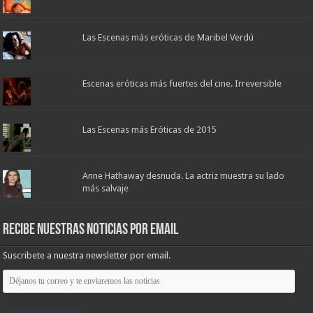
Las Escenas más eróticas de Maribel Verdú
Escenas eróticas más fuertes del cine. Irreversible
Las Escenas más Eróticas de 2015
Anne Hathaway desnuda. La actriz muestra su lado
más salvaje
Recibe nuestras noticias por email
Suscribete a nuestra newsletter por email.
Déjanos
tu
correo
y