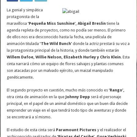
La genial y simpática
protagonista de la
maravillosa
‘Pequeña Miss Sunshine’, Abigail Breslin
tiene la
agenda repleta de proyectos, como no podía ser menos. El primero
de ellos nos era desconocido hasta la fecha, una película de
animación titulada
‘The Wild Bunch’
donde la actriz prestará su voz a
la protagonista principal de la historia, y donde también estarán
Willem Dafoe, Willie Nelson, Elizabeth Hurley y Chris Klein
. Esta
cinta narrará cómo un equipo de flores salvajes y plantas comunes
son atacadas por un malvado ejército, un maizal manipulado
genéticamente.
El segundo proyecto en cuestión, mucho más conocido es
‘Rango’,
otra cinta de animación en la que
Johnny Depp
será el personaje
principal, en el papel de un animal doméstico que un buen día decide
emprender un viaje en el que tendrá todo tipo de aventuras y donde
se encontrará a sí mismo.
El estudio de esta cinta será
Paramount Pictures
y el realizador el
archiconocido realizador de
‘Piratas del Caribe’, Gore Verbinski.