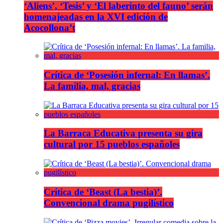
‘Aliens’, ‘Tesis’ y ‘El laberinto del fauno’ serán
homenajeadas en la XVI edición de
Acocollona’t
Crítica de ‘Posesión infernal: En llamas’.
La familia, mal, gracias
La Barraca Educativa presenta su gira
cultural por 15 pueblos españoles
Crítica de ‘Beast (La bestia)’.
Convencional drama pugilístico