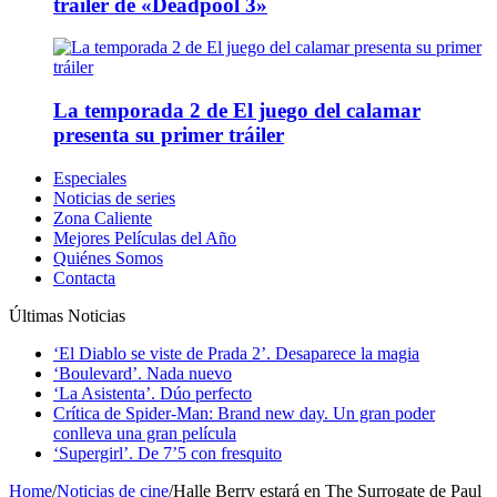
tráiler de «Deadpool 3»
La temporada 2 de El juego del calamar
presenta su primer tráiler
Especiales
Noticias de series
Zona Caliente
Mejores Películas del Año
Quiénes Somos
Contacta
Últimas Noticias
‘El Diablo se viste de Prada 2’. Desaparece la magia
‘Boulevard’. Nada nuevo
‘La Asistenta’. Dúo perfecto
Crítica de Spider-Man: Brand new day. Un gran poder
conlleva una gran película
‘Supergirl’. De 7’5 con fresquito
Home
/
Noticias de cine
/
Halle Berry estará en The Surrogate de Paul