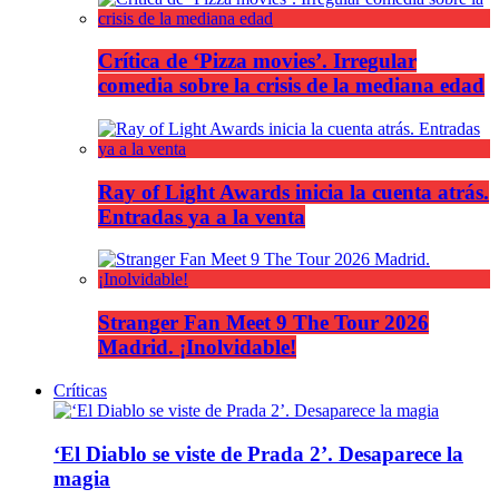
Crítica de ‘Pizza movies’. Irregular
comedia sobre la crisis de la mediana edad
Ray of Light Awards inicia la cuenta atrás.
Entradas ya a la venta
Stranger Fan Meet 9 The Tour 2026
Madrid. ¡Inolvidable!
Críticas
‘El Diablo se viste de Prada 2’. Desaparece la
magia