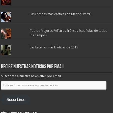
Las Escenas más eróticas de Maribel Verdú
Top de Mejores Películas Eróticas Españolas de todos
los tiempos
Las Escenas más Eróticas de 2015
Recibe nuestras noticias por email
Suscribete a nuestra newsletter por email.
Déjanos
tu
correo
y
te
Suscribirse
enviaremos
las
noticias