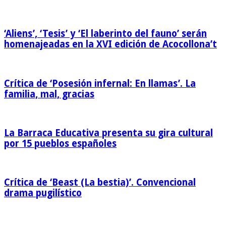
‘Aliens’, ‘Tesis’ y ‘El laberinto del fauno’ serán
homenajeadas en la XVI edición de Acocollona’t
Crítica de ‘Posesión infernal: En llamas’. La
familia, mal, gracias
La Barraca Educativa presenta su gira cultural
por 15 pueblos españoles
Crítica de ‘Beast (La bestia)’. Convencional
drama pugilístico