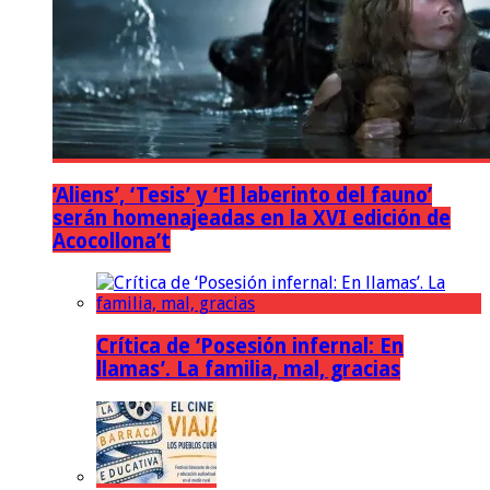
‘Aliens’, ‘Tesis’ y ‘El laberinto del fauno’
serán homenajeadas en la XVI edición de
Acocollona’t
Crítica de ‘Posesión infernal: En
llamas’. La familia, mal, gracias