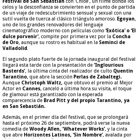
Festival de San Sebastián
con ‘Chloe’, un filme donde los
celos y la desconfianza se convierten en el punto de partida
de un viaje de redescubrimiento sensual y sexual con una
sutil vuelta de tuerca al clásico triángulo amoroso.
Egoyan
,
uno de los grandes renovadores del lenguaje
cinematográfico moderno con películas como
‘Exótica’ o ‘El
dulce porvenir’
, compite por primera vez por la
Concha
de Oro
, aunque su rostro es habitual en la
Seminci de
Valladolid
.
El segundo plato fuerte de la jornada inaugural del festival
llegará esta tarde con la presentación de
‘Inglourious
Basterds’
, la última cinta del realizador de culto
Quentin
Tarantino
, que abre la sección
Perlas de Zabaltegi.
Aunque
Christoph Waltz,
que obtuvo el premio al Mejor
Actor en
Cannes
, canceló a última hora su visita, el toque
de glamour está garantizado con la esperada
comparecencia de
Brad Pitt y del propio Tarantino, ya
en San Sebastián.
Además, en el primer día del festival, que se prolongará
hasta el próximo 26 de septiembre, podrá verse la nueva
comedia de
Woody Allen, ‘Whatever Works’
, y la cinta
que abre
Horizontes Latinos, ‘Sin Nombre’
, avalada por