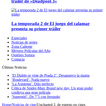
tráiler de «Deadpool 3»
La temporada 2 de El juego del calamar
presenta su primer tráiler
Especiales
Noticias de series
Zona Caliente
Mejores Películas del Año
Quiénes Somos
Contacta
Últimas Noticias
‘El Diablo se viste de Prada 2’. Desaparece la magia
‘Boulevard’. Nada nuevo
‘La Asistenta’. Dúo perfecto
Crítica de Spider-Man: Brand new day. Un gran poder
conlleva una gran película
‘Supergirl’. De 7’5 con fresquito
Home
/
Noticias de cine
/
Uncharted 2, de estreno en cines