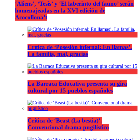
‘Aliens’, ‘Tesis’ y ‘El laberinto del fauno’ serán
homenajeadas en la XVI edición de
Acocollona’t
Crítica de ‘Posesión infernal: En llamas’.
La familia, mal, gracias
La Barraca Educativa presenta su gira
cultural por 15 pueblos españoles
Crítica de ‘Beast (La bestia)’.
Convencional drama pugilístico