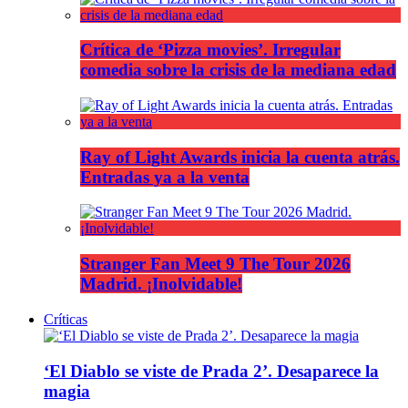
Crítica de ‘Pizza movies’. Irregular
comedia sobre la crisis de la mediana edad
Ray of Light Awards inicia la cuenta atrás.
Entradas ya a la venta
Stranger Fan Meet 9 The Tour 2026
Madrid. ¡Inolvidable!
Críticas
‘El Diablo se viste de Prada 2’. Desaparece la
magia