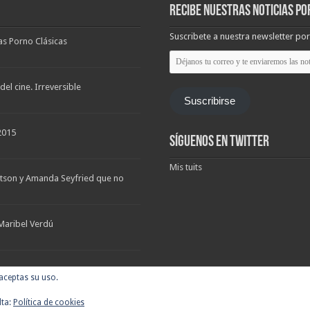
Recibe nuestras noticias po
Suscribete a nuestra newsletter por
las Porno Clásicas
Déjanos
tu
correo
y
el cine. Irreversible
te
Suscribirse
enviaremos
las
noticias
2015
Síguenos en Twitter
Mis tuits
tson y Amanda Seyfried que no
Maribel Verdú
 aceptas su uso.
 tráilers, estrenos. Cineralia © Copyright 2007 - 2026, Todos los derechos reserv
lta:
Política de cookies