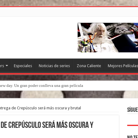
ers
Especiales
Noticias de series
Zona Caliente
Mejores Película
new day. Un gran poder conlleva una gran película
 entrega de Crepúsculo será más oscura y brutal
Sígue
a de Crepúsculo será más oscura y