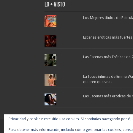
Lo + Visto
Los Mejores títulos de Pelícu
Escenas eróticas más fuertes d
Las Escenas más Eróticas de 
La fotos íntimas de Emma Wa
quieren que veas
Las Escenas más eróticas de 
Privacidad y cookies: este sitio usa cookies. Si continúas navegando por él,
Noticias de cine y de series de televisión, críticas,
Para obtener más información, incluido cómo gestionar las cookies, consu