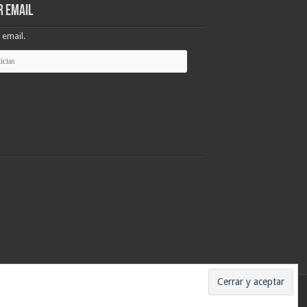
r email
 email.
ados