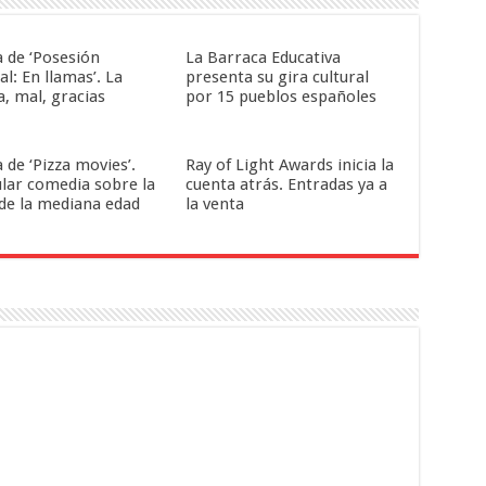
a de ‘Posesión
La Barraca Educativa
al: En llamas’. La
presenta su gira cultural
a, mal, gracias
por 15 pueblos españoles
a de ‘Pizza movies’.
Ray of Light Awards inicia la
ular comedia sobre la
cuenta atrás. Entradas ya a
 de la mediana edad
la venta