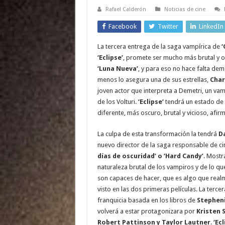
Rafael Calderón
Noticias de cine
Facebook
Twitter
LinkedIn
La tercera entrega de la saga vampírica de
‘
‘Eclipse’
, promete ser mucho más brutal y 
‘Luna Nueva’
, y para eso no hace falta dem
menos lo asegura una de sus estrellas,
Char
joven actor que interpreta a Demetri, un vam
de los Volturi.
‘Eclipse’
tendrá un estado de
diferente, más oscuro, brutal y vicioso, afir
La culpa de esta transformación la tendrá
Da
nuevo director de la saga responsable de c
días de oscuridad’ o ‘Hard Candy’
. Mostr
naturaleza brutal de los vampiros y de lo q
son capaces de hacer, que es algo que real
visto en las dos primeras películas. La terce
franquicia basada en los libros de
Stephen
volverá a estar protagonizara por
Kristen 
Robert Pattinson y Taylor Lautner
.
‘Ecl