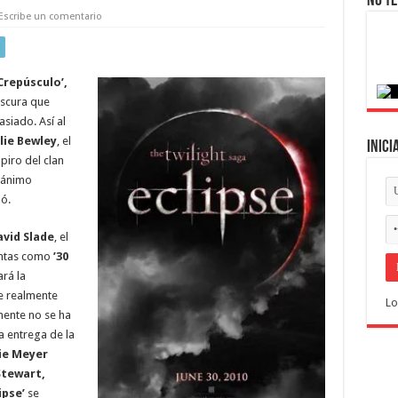
No te
Escribe un comentario
Crepúsculo’,
oscura que
asiado. Así al
lie Bewley
, el
Inici
piro del clan
 ánimo
mó.
vid Slade
, el
intas como
’30
ará la
ue realmente
Lo
mente no se ha
ra entrega de la
ie Meyer
Stewart,
ipse’
se