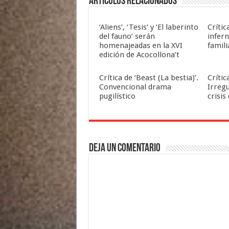
Artículos relacionados
‘Aliens’, ‘Tesis’ y ‘El laberinto
Crític
del fauno’ serán
infern
homenajeadas en la XVI
famili
edición de Acocollona’t
Crítica de ‘Beast (La bestia)’.
Crític
Convencional drama
Irreg
pugilístico
crisis
Deja un comentario