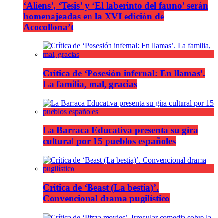
‘Aliens’, ‘Tesis’ y ‘El laberinto del fauno’ serán
homenajeadas en la XVI edición de
Acocollona’t
Crítica de ‘Posesión infernal: En llamas’.
La familia, mal, gracias
La Barraca Educativa presenta su gira
cultural por 15 pueblos españoles
Crítica de ‘Beast (La bestia)’.
Convencional drama pugilístico