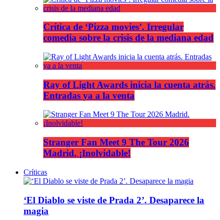
Crítica de ‘Pizza movies’. Irregular
comedia sobre la crisis de la mediana edad
Ray of Light Awards inicia la cuenta atrás.
Entradas ya a la venta
Stranger Fan Meet 9 The Tour 2026
Madrid. ¡Inolvidable!
Críticas
‘El Diablo se viste de Prada 2’. Desaparece la
magia