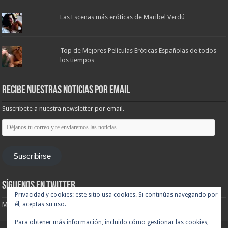
Las Escenas más eróticas de Maribel Verdú
Top de Mejores Películas Eróticas Españolas de todos
los tiempos
Recibe nuestras noticias por email
Suscribete a nuestra newsletter por email.
Déjanos
tu
correo
y
te
Suscribirse
enviaremos
las
noticias
Síguenos en Twitter
Privacidad y cookies: este sitio usa cookies. Si continúas navegando por
él, aceptas su uso.
Mis tuits
Para obtener más información, incluido cómo gestionar las cookies,