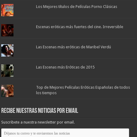
Los Mejores títulos de Películas Porno Clásicas
Escenas eróticas más fuertes del cine. Irreversible
Las Escenas más eróticas de Maribel Verdú
Las Escenas más Eróticas de 2015
Top de Mejores Películas Eróticas Españolas de todos
los tiempos
Recibe nuestras noticias por email
Suscribete a nuestra newsletter por email.
Déjanos
tu