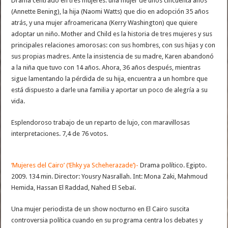
Drama centrado en tres mujeres: una mujer de unos cincuenta años
(Annette Bening), la hija (Naomi Watts) que dio en adopción 35 años
atrás, y una mujer afroamericana (Kerry Washington) que quiere
adoptar un niño. Mother and Child es la historia de tres mujeres y sus
principales relaciones amorosas: con sus hombres, con sus hijas y con
sus propias madres. Ante la insistencia de su madre, Karen abandonó
a la niña que tuvo con 14 años. Ahora, 36 años después, mientras
sigue lamentando la pérdida de su hija, encuentra a un hombre que
está dispuesto a darle una familia y aportar un poco de alegría a su
vida.
Esplendoroso trabajo de un reparto de lujo, con maravillosas
interpretaciones. 7,4 de 76 votos.
‘Mujeres del Cairo’ (‘Ehky ya Scheherazade’)-
Drama político. Egipto.
2009. 134 min. Director: Yousry Nasrallah. Int: Mona Zaki, Mahmoud
Hemida, Hassan El Raddad, Nahed El Sebaï.
Una mujer periodista de un show nocturno en El Cairo suscita
controversia política cuando en su programa centra los debates y