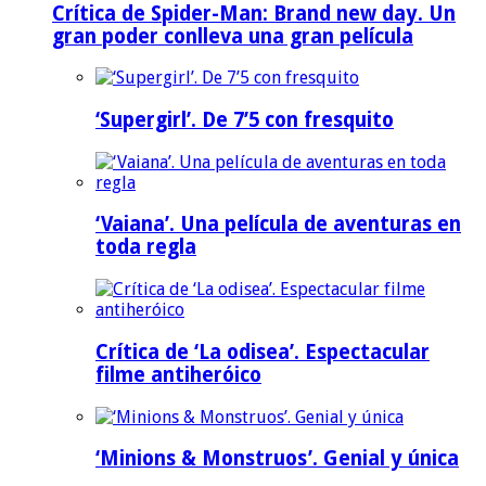
Crítica de Spider-Man: Brand new day. Un
gran poder conlleva una gran película
‘Supergirl’. De 7’5 con fresquito
‘Vaiana’. Una película de aventuras en
toda regla
Crítica de ‘La odisea’. Espectacular
filme antiheróico
‘Minions & Monstruos’. Genial y única