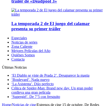
tráiler de «Deadpool 3»
La temporada 2 de El juego del calamar
presenta su primer tráiler
Especiales
Noticias de series
Zona Caliente
Mejores Películas del Año
Quiénes Somos
Contacta
Últimas Noticias
‘El Diablo se viste de Prada 2’. Desaparece la magia
‘Boulevard’. Nada nuevo
‘La Asistenta’. Dúo perfecto
Crítica de Spider-Man: Brand new day. Un gran poder
conlleva una gran película
‘Supergirl’. De 7’5 con fresquito
Home
/
Noticias de cine
/
Estrenos de cine 15 de octubre. De Redes