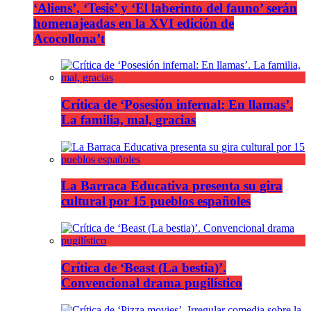
‘Aliens’, ‘Tesis’ y ‘El laberinto del fauno’ serán
homenajeadas en la XVI edición de
Acocollona’t
Crítica de ‘Posesión infernal: En llamas’.
La familia, mal, gracias
La Barraca Educativa presenta su gira
cultural por 15 pueblos españoles
Crítica de ‘Beast (La bestia)’.
Convencional drama pugilístico