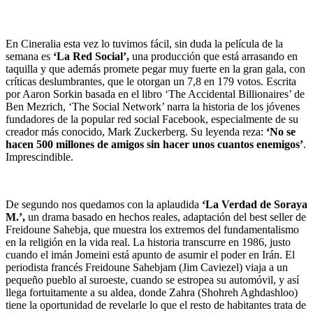
En Cineralia esta vez lo tuvimos fácil, sin duda la película de la
semana es
‘La Red Social’,
una producción que está arrasando en
taquilla y que además promete pegar muy fuerte en la gran gala, con
críticas deslumbrantes, que le otorgan un 7,8 en 179 votos. Escrita
por Aaron Sorkin basada en el libro ‘The Accidental Billionaires’ de
Ben Mezrich, ‘The Social Network’ narra la historia de los jóvenes
fundadores de la popular red social Facebook, especialmente de su
creador más conocido, Mark Zuckerberg. Su leyenda reza:
‘No se
hacen 500 millones de amigos sin hacer unos cuantos enemigos’
.
Imprescindible.
De segundo nos quedamos con la aplaudida
‘La Verdad de Soraya
M.’,
un drama basado en hechos reales, adaptación del best seller de
Freidoune Sahebja, que muestra los extremos del fundamentalismo
en la religión en la vida real. La historia transcurre en 1986, justo
cuando el imán Jomeini está apunto de asumir el poder en Irán. El
periodista francés Freidoune Sahebjam (Jim Caviezel) viaja a un
pequeño pueblo al suroeste, cuando se estropea su automóvil, y así
llega fortuitamente a su aldea, donde Zahra (Shohreh Aghdashloo)
tiene la oportunidad de revelarle lo que el resto de habitantes trata de