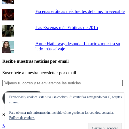
Escenas eróticas más fuertes del cine. Irreversible
Las Escenas más Eróticas de 2015
Anne Hathaway desnuda. La actriz muestra su
lado más salvaje
Recibe nuestras noticias por email
Suscribete a nuestra newsletter por email.
Déjanos
tu
correo
Privacidad y cookies: este sitio usa cookies. Si continúas navegando por él, aceptas
y
Suscribirse
su uso.
te
enviaremos
Para obtener más información, incluido cómo gestionar las cookies, consulta:
las
Síguenos en Twitter
Política de cookies
noticias
Mis tuits