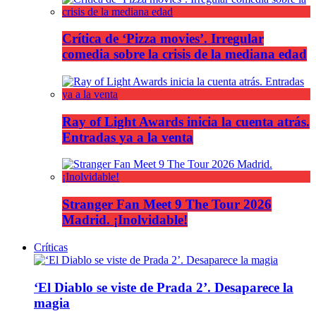
Crítica de ‘Pizza movies’. Irregular
comedia sobre la crisis de la mediana edad
Ray of Light Awards inicia la cuenta atrás.
Entradas ya a la venta
Stranger Fan Meet 9 The Tour 2026
Madrid. ¡Inolvidable!
Críticas
‘El Diablo se viste de Prada 2’. Desaparece la
magia