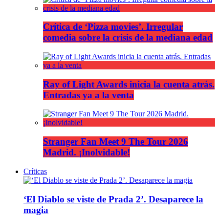
Crítica de ‘Pizza movies’. Irregular
comedia sobre la crisis de la mediana edad
Ray of Light Awards inicia la cuenta atrás.
Entradas ya a la venta
Stranger Fan Meet 9 The Tour 2026
Madrid. ¡Inolvidable!
Críticas
‘El Diablo se viste de Prada 2’. Desaparece la
magia