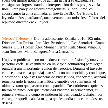
sueca del mismo nombre que aún sin llegar a su excelencia si
consigue sus logros cuando la interpretación de los pasajes vuela
libre. Gran pareja de actores protagonistas. Y, por último, os
aconsejamos la cinta animada, en inevitable 3D, ‘Ga’Hoole: La
leyenda de los guardianes’, una aventura para todos los públicos del
reputado director Zack Snyder.
‘Héroes’ (‘Héroes’)-
Drama adolescente. España. 2010. 105 min.
Director: Pau Freixas. Int: Álex Brendemühl, Eva Santolaria, Emma
Suárez, Lluís Homar, Álex Monner, Ferran Rull, Mireia Vilapuig,
Joan Sorribes, Marc Balaguer, Nerea Camacho.
Un joven publicista, con una exitosa carrera profesional y una vida
personal vacía, se ve inmerso en un viaje a contrarreloj para llegar
puntual a una importante reunión de negocios. Durante el trayecto
conoce a una chica que viaja tan sólo con una mochila, y con la que,
a pesar de sus opuestas maneras de vivir la vida, conectará y acabará
rememorando la época más mítica y emotiva de su infancia: el
último verano que pasaron con la pandilla. Descubriremos quiénes
fueron de niños, con qué intensidad vivieron su primer amor, su
primera aventura y cómo se sintieron héroes, cuando luchaban por
conseguir aquella cabaña mágica que les podía conceder todos sus
deseos.