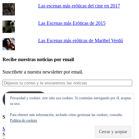
Las escenas más eróticas del cine en 2017
Las Escenas más Eróticas de 2015
Las Escenas más eróticas de Maribel Verdú
Recibe nuestras noticias por email
Suscribete a nuestra newsletter por email.
Déjanos
tu
correo
Privacidad y cookies: este sitio usa cookies. Si continúas navegando por él, aceptas
y
Suscribirse
su uso.
te
enviaremos
Para obtener más información, incluido cómo gestionar las cookies, consulta:
las
Síguenos en Twitter
Política de cookies
noticias
Mis tuits
Noticias de cine y de series de televisión, críticas, tráilers, estrenos.