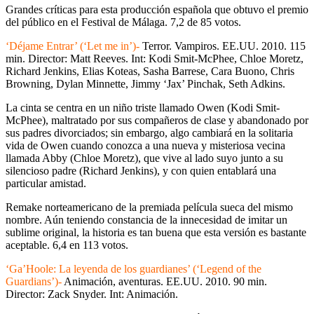
Grandes críticas para esta producción española que obtuvo el premio
del público en el Festival de Málaga. 7,2 de 85 votos.
‘Déjame Entrar’ (‘Let me in’)-
Terror. Vampiros. EE.UU. 2010. 115
min. Director: Matt Reeves. Int: Kodi Smit-McPhee, Chloe Moretz,
Richard Jenkins, Elias Koteas, Sasha Barrese, Cara Buono, Chris
Browning, Dylan Minnette, Jimmy ‘Jax’ Pinchak, Seth Adkins.
La cinta se centra en un niño triste llamado Owen (Kodi Smit-
McPhee), maltratado por sus compañeros de clase y abandonado por
sus padres divorciados; sin embargo, algo cambiará en la solitaria
vida de Owen cuando conozca a una nueva y misteriosa vecina
llamada Abby (Chloe Moretz), que vive al lado suyo junto a su
silencioso padre (Richard Jenkins), y con quien entablará una
particular amistad.
Remake norteamericano de la premiada película sueca del mismo
nombre. Aún teniendo constancia de la innecesidad de imitar un
sublime original, la historia es tan buena que esta versión es bastante
aceptable. 6,4 en 113 votos.
‘Ga’Hoole: La leyenda de los guardianes’ (‘Legend of the
Guardians’)-
Animación, aventuras. EE.UU. 2010. 90 min.
Director: Zack Snyder. Int: Animación.