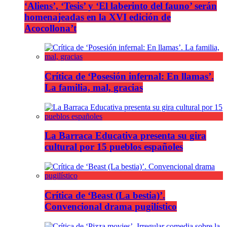
‘Aliens’, ‘Tesis’ y ‘El laberinto del fauno’ serán
homenajeadas en la XVI edición de
Acocollona’t
Crítica de ‘Posesión infernal: En llamas’.
La familia, mal, gracias
La Barraca Educativa presenta su gira
cultural por 15 pueblos españoles
Crítica de ‘Beast (La bestia)’.
Convencional drama pugilístico