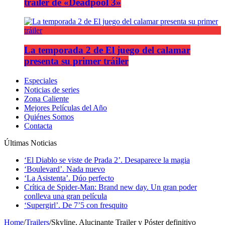
tráiler de «Deadpool 3»
La temporada 2 de El juego del calamar
presenta su primer tráiler
Especiales
Noticias de series
Zona Caliente
Mejores Películas del Año
Quiénes Somos
Contacta
Últimas Noticias
‘El Diablo se viste de Prada 2’. Desaparece la magia
‘Boulevard’. Nada nuevo
‘La Asistenta’. Dúo perfecto
Crítica de Spider-Man: Brand new day. Un gran poder
conlleva una gran película
‘Supergirl’. De 7’5 con fresquito
Home
/
Trailers
/
Skyline, Alucinante Trailer y Póster definitivo