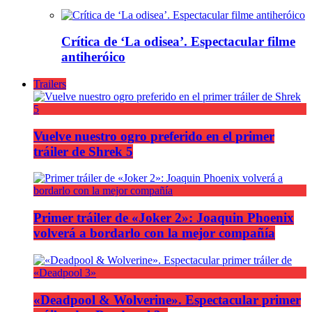
Crítica de ‘La odisea’. Espectacular filme
antiheróico
Trailers
Vuelve nuestro ogro preferido en el primer
tráiler de Shrek 5
Primer tráiler de «Joker 2»: Joaquin Phoenix
volverá a bordarlo con la mejor compañía
«Deadpool & Wolverine». Espectacular primer