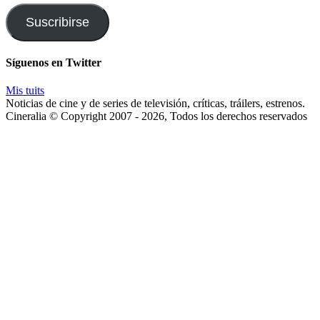
correo
y
Suscribirse
te
enviaremos
las
Síguenos en Twitter
noticias
Mis tuits
Noticias de cine y de series de televisión, críticas, tráilers, estrenos.
Cineralia © Copyright 2007 - 2026, Todos los derechos reservados