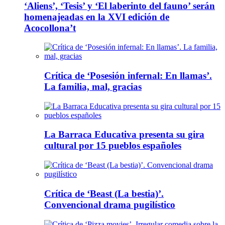
‘Aliens’, ‘Tesis’ y ‘El laberinto del fauno’ serán
homenajeadas en la XVI edición de
Acocollona’t
Crítica de ‘Posesión infernal: En llamas’.
La familia, mal, gracias
La Barraca Educativa presenta su gira
cultural por 15 pueblos españoles
Crítica de ‘Beast (La bestia)’.
Convencional drama pugilístico