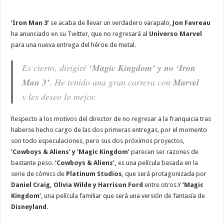
‘Iron Man 3’
se acaba de llevar un verdadero varapalo,
Jon Favreau
ha anunciado en su Twitter, que no regresará al
Universo Marvel
para una nueva entrega del héroe de metal.
Es cierto, dirigiré
‘Magic Kingdom’ y no ‘Iron
Man 3’
. He tenido una gran carrera con
Marvel
y les deseo lo mejor.
Respecto a los motivos del director de no regresar a la franquicia tras
haberse hecho cargo de las dos primeras entregas, por el momento
son todo especulaciones, pero sus dos próximos proyectos,
‘Cowboys & Aliens’ y ‘Magic Kingdom’
parecen ser razones de
bastante peso.
‘Cowboys & Aliens’,
es una película basada en la
serie de cómics de
Platinum Studios
, que será protagonizada por
Daniel Craig, Olivia Wilde y Harrison Ford
entre otros.Y
‘Magic
Kingdom’
, una película familiar que será una versión de fantasía de
Disneyland.