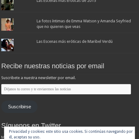
Las Escenas más Eróticas de 2015
La fotos íntimas de Emma Watson y Amanda Seyfried
que no quieren que veas
Las Escenas más eróticas de Maribel Verdú
Recibe nuestras noticias por email
Suscribete a nuestra newsletter por email.
Déjanos
tu
correo
y
te
Suscribirse
enviaremos
las
noticias
Síguenos en Twitter
Privacidad y cookies: este sitio usa cookies. Si continúas navegando por
Mis tuits
él, aceptas su uso.