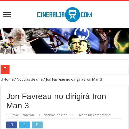
‘El Diablo se viste de Prada 2’. Desaparece la magia
Home
/
Noticias de cine
/
Jon Favreau no dirigirá Iron Man 3
‘Boulevard’. Nada nuevo
Jon Favreau no dirigirá Iron
‘La Asistenta’. Dúo perfecto
Man 3
Crítica de Spider-Man: Brand new day. Un gran poder conlleva una gran película
Rafael Calderón
Noticias de cine
Escribe un comentario
‘Supergirl’. De 7’5 con fresquito