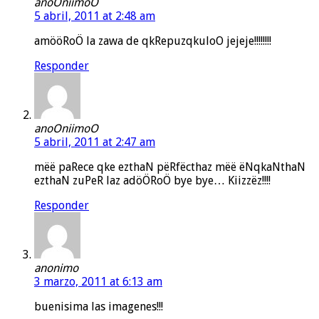
anoOniimoO
5 abril, 2011 at 2:48 am
amööRoÖ la zawa de qkRepuzqkuloO jejeje!!!!!!!!
Responder
anoOniimoO
5 abril, 2011 at 2:47 am
mëë paRece qke ezthaN pëRfëcthaz mëë ëNqkaNthaN
ezthaN zuPeR laz adöÖRoÖ bye bye… Kiizzëz!!!!
Responder
anonimo
3 marzo, 2011 at 6:13 am
buenisima las imagenes!!!