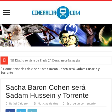
‘El Diablo se viste de Prada 2’. Desaparece la magia
Home
/
Noticias de cine
/
Sacha Baron Cohen será Sadam Hussein y
Torrente
Sacha Baron Cohen será
Sadam Hussein y Torrente
Rafael Calderón
Noticias de cine
Escribe un comentario