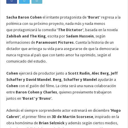
Sacha Baron Cohen
el irritante protagonista de
‘Borat’
regresa a la
polémica con su próximo proyecto, nada más y nada menos
que protagonizará la comedia
‘The Dictator’
, basada en la novela
Zabibah and The King
, escrita por
Sadam Hussein
, según
informaciones de
Paramount Pictures
. Cuenta la historia de un
dictador que arriesga su vida para asegurarse de que la democracia
nunca regresa al país que con tanto amor ha oprimido, según el
comunicado del estudio.
Cohen
ejercerá de productor junto a
Scott Rudin, Alec Berg, Jeff
Schaffer y David Mandel. Berg, Schaffer y Mandel
ayudarán a
Cohen
con el guión del filme. La cinta será una nueva colaboración
entre
Baron Cohen y Charles
, quienes previamente trabajaron
juntos en
‘Borat’ y ‘Bruno’
.
Además el siempre sorprendente actor estrenará en diciembre
‘Hugo
Cabret’
, el primer filme en
3D de Martin Scorsese
, inspirado en la
obra homónima de
Brian Selznick
y además según ciertos medios,