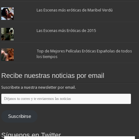
Las Escenas más eróticas de Maribel Verdú
Las Escenas más Eróticas de 2015
Top de Mejores Películas Eróticas Españolas de todos
los tiempos
Recibe nuestras noticias por email
Suscribete a nuestra newsletter por email.
Déjanos
tu
correo
y
te
Suscribirse
enviaremos
las
noticias
Síguenos en Twitter