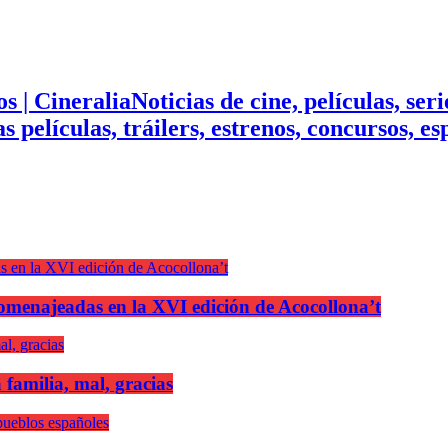
Noticias de cine, películas, ser
mas películas, tráilers, estrenos, concursos, 
n homenajeadas en la XVI edición de Acocollona’t
 familia, mal, gracias