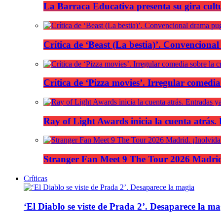
La Barraca Educativa presenta su gira cult
Crítica de ‘Beast (La bestia)’. Convencional
Crítica de ‘Pizza movies’. Irregular comedia
Ray of Light Awards inicia la cuenta atrás.
Stranger Fan Meet 9 The Tour 2026 Madrid.
Críticas
‘El Diablo se viste de Prada 2’. Desaparece la ma