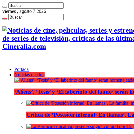
viernes , agosto 7 2026
de series de televisión, críticas de las últi
Cineralia.com
Portada
Noticias de cine
‘Aliens’, ‘Tesis’ y ‘El laberinto del fauno’ será
Crítica de ‘Posesión infernal: En llamas’. La