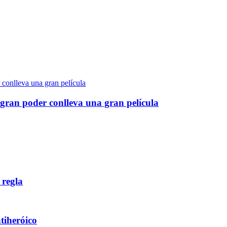
gran poder conlleva una gran película
 regla
ntiheróico