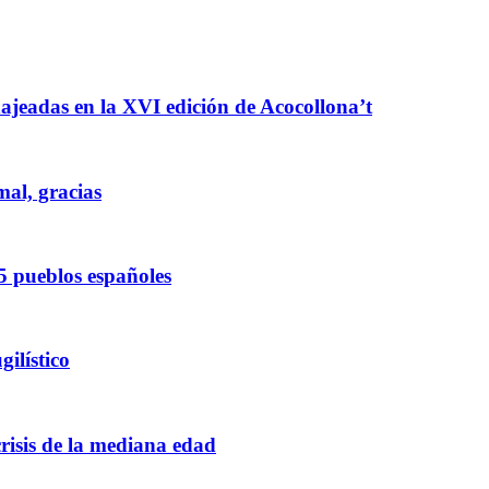
enajeadas en la XVI edición de Acocollona’t
mal, gracias
5 pueblos españoles
ilístico
crisis de la mediana edad