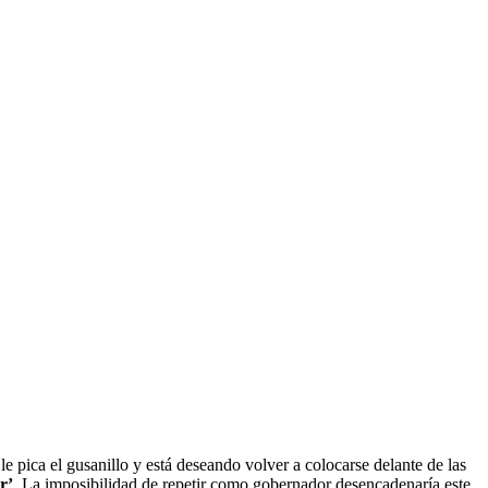
 le pica el gusanillo y está deseando volver a colocarse delante de las
r’
. La imposibilidad de repetir como gobernador desencadenaría este