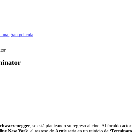
 una gran película
tor
minator
Schwarzenegger
, se está planteando su regreso al cine. Al fornido actor
ine New York
, el regreso de
Arnie
sería en un reinicio de
‘Terminato