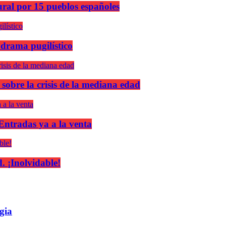
ural por 15 pueblos españoles
 drama pugilístico
 sobre la crisis de la mediana edad
 Entradas ya a la venta
 ¡Inolvidable!
gia