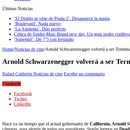
Últimas Noticias
‘El Diablo se viste de Prada 2’. Desaparece la magia
‘Boulevard’. Nada nuevo
‘La Asistenta’. Dúo perfecto
Crítica de Spider-Man: Brand new day. Un gran poder conlleva
‘Supergirl’. De 7’5 con fresquito
Home
/
Noticias de cine
/
Arnold Schwarzenegger volverá a ser Termina
Arnold Schwarzenegger volverá a ser Ter
Rafael Calderón
Noticias de cine
Escribe un comentario
Compartir
Facebook
Twitter
LinkedIn
Hace ya un tiempo que el actual gobernador de
California, Arnold 
cámaras, para alegría de todos sus seguidores. Según leemos en
Deadl