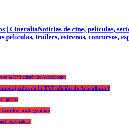
Noticias de cine, películas, ser
mas películas, tráilers, estrenos, concursos, 
n homenajeadas en la XVI edición de Acocollona’t
 familia, mal, gracias