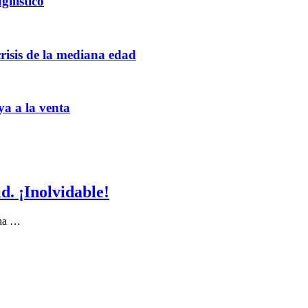
ilístico
crisis de la mediana edad
ya a la venta
. ¡Inolvidable!
 ha …