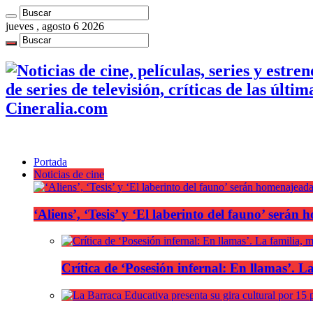
jueves , agosto 6 2026
de series de televisión, críticas de las últi
Cineralia.com
Portada
Noticias de cine
‘Aliens’, ‘Tesis’ y ‘El laberinto del fauno’ será
Crítica de ‘Posesión infernal: En llamas’. La