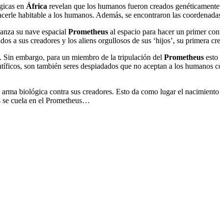
ógicas en
África
revelan que los humanos fueron creados genéticamente p
acerle habitable a los humanos. Además, se encontraron las coordenadas
 lanza su nave espacial
Prometheus
al espacio para hacer un primer conta
os a sus creadores y los aliens orgullosos de sus ‘hijos’, su primera cre
 Sin embargo, para un miembro de la tripulación del
Prometheus
esto
tíficos, son también seres despiadados que no aceptan a los humanos com
e arma biológica contra sus creadores. Esto da como lugar el nacimiento
as se cuela en el Prometheus…