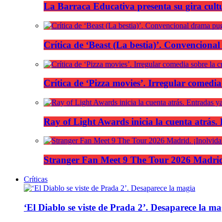
La Barraca Educativa presenta su gira cult
Crítica de ‘Beast (La bestia)’. Convencional
Crítica de ‘Pizza movies’. Irregular comedia
Ray of Light Awards inicia la cuenta atrás.
Stranger Fan Meet 9 The Tour 2026 Madrid.
Críticas
‘El Diablo se viste de Prada 2’. Desaparece la ma