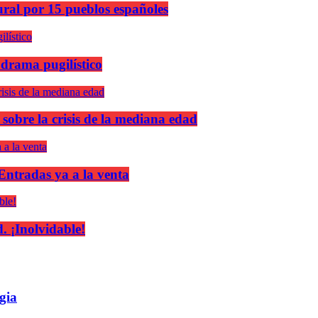
ural por 15 pueblos españoles
 drama pugilístico
 sobre la crisis de la mediana edad
 Entradas ya a la venta
 ¡Inolvidable!
gia