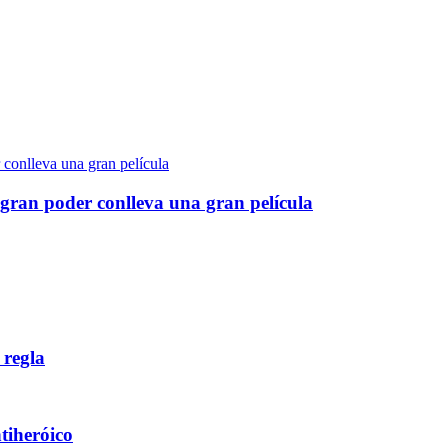
gran poder conlleva una gran película
 regla
ntiheróico