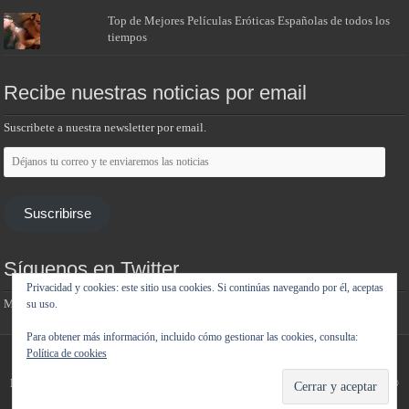
Top de Mejores Películas Eróticas Españolas de todos los
tiempos
Recibe nuestras noticias por email
Suscribete a nuestra newsletter por email.
Déjanos
tu
correo
y
te
Suscribirse
enviaremos
las
noticias
Síguenos en Twitter
Privacidad y cookies: este sitio usa cookies. Si continúas navegando por él, aceptas
Mis tuits
su uso.
Para obtener más información, incluido cómo gestionar las cookies, consulta:
Política de cookies
Noticias de cine y de series de televisión, críticas, tráilers, estrenos. Cineralia ©
Copyright 2007 - 2026, Todos los derechos reservados