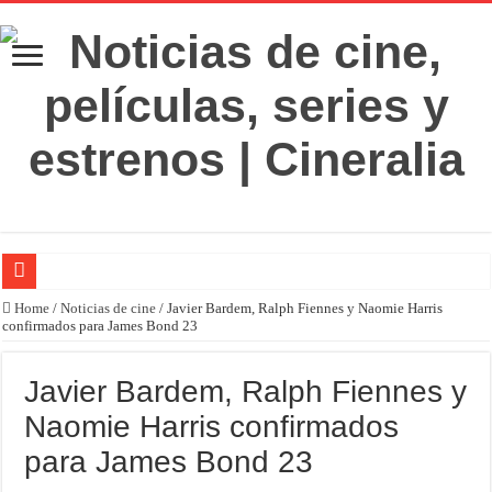
‘El Diablo se viste de Prada 2’. Desaparece la magia
Home
/
Noticias de cine
/
Javier Bardem, Ralph Fiennes y Naomie Harris
confirmados para James Bond 23
‘Boulevard’. Nada nuevo
‘La Asistenta’. Dúo perfecto
Javier Bardem, Ralph Fiennes y
Crítica de Spider-Man: Brand new day. Un gran poder conlleva una gran película
Naomie Harris confirmados
‘Supergirl’. De 7’5 con fresquito
para James Bond 23