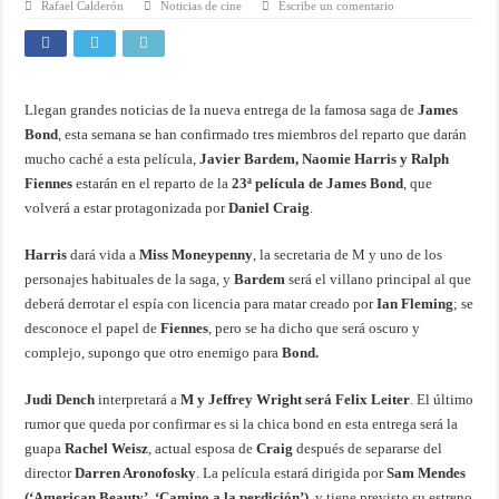
Rafael Calderón
Noticias de cine
Escribe un comentario
Llegan grandes noticias de la nueva entrega de la famosa saga de
James
Bond
, esta semana se han confirmado tres miembros del reparto que darán
mucho caché a esta película,
Javier Bardem, Naomie Harris y Ralph
Fiennes
estarán en el reparto de la
23ª película de James Bond
, que
volverá a estar protagonizada por
Daniel Craig
.
Harris
dará vida a
Miss Moneypenny
, la secretaria de M y uno de los
personajes habituales de la saga, y
Bardem
será el villano principal al que
deberá derrotar el espía con licencia para matar creado por
Ian Fleming
; se
desconoce el papel de
Fiennes
, pero se ha dicho que será oscuro y
complejo, supongo que otro enemigo para
Bond.
Judi Dench
interpretará a
M y Jeffrey Wright será Felix Leiter
. El último
rumor que queda por confirmar es si la chica bond en esta entrega será la
guapa
Rachel Weisz
, actual esposa de
Craig
después de separarse del
director
Darren Aronofosky
. La película estará dirigida por
Sam Mendes
(‘American Beauty’, ‘Camino a la perdición’)
, y tiene previsto su estreno