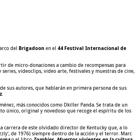
arco del
Brigadoon
en el
44 Festival Internacional de
partir de micro-donaciones a cambio de recompensas para
series, videoclips, video arte, festivales y muestras de cine,
s de sus autores, que hablarán en primera persona de sus
z
.
iménez, más conocidos como Dkiller Panda. Se trata de un
to único, original y novedoso que recoge el espíritu de los
 la carrera de este olvidado director de Kentucky que, a lo
zzly’, de 1976) siempre dentro de la acción y el terror. Marc
Troma
o el libro
Zombies. Muertos vivientes en la cultura