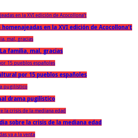
erán homenajeadas en la XVI edición de Acocollona’t
 La familia, mal, gracias
ultural por 15 pueblos españoles
nal drama pugilístico
dia sobre la crisis de la mediana edad