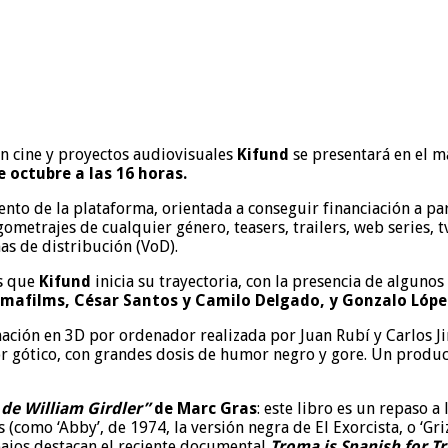
en cine y proyectos audiovisuales
Kifund
se presentará en el m
octubre a las 16 horas.
ento de la plataforma, orientada a conseguir financiación a 
metrajes de cualquier género, teasers, trailers, web series, tv 
mas de distribución (VoD).
os que
Kifund
inicia su trayectoria, con la presencia de alguno
gmafilms, César Santos y Camilo Delgado, y Gonzalo Lópe
mación en 3D por ordenador realizada por Juan Rubí y Carlos J
ror gótico, con grandes dosis de humor negro y gore. Un produc
 de William Girdler”
de Marc Gras
: este libro es un repaso a
 (como ‘Abby’, de 1974, la versión negra de El Exorcista, o ‘Gri
abajos destacan el reciente documental
Troma is Spanish for 