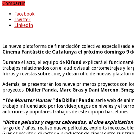
Compartir
Facebook
Twitter
LinkedIn
La nueva plataforma de financiación colectiva especializada 
Cinema Fantàstic de Catalunya el próximo domingo 9 de 
Durante el acto, el equipo de
Kifund
explicará el funcionami
trabajos relacionados con el audiovisual: cortometrajes y largo
libros y revistas sobre cine, y desarrollo de nuevas platafor
Además, se presentarán los nueve primeros proyectos con l
proyectos:
Dkiller Panda, Marc Gras y Dani Moreno, Sme
“The Monster Hunter”
de Dkiller Panda
: serie web de ani
trabajo influenciado por los videojuegos de niveles y el ter
anteriores y populares trabajos de este equipo barcelonés.
“Bichos peludos y negros cabreados, el cine exploitation
largo de 7 años, realizó nueve películas, exploits inexcusables
Gras es escritor, director y productor de cine y entre sus tr