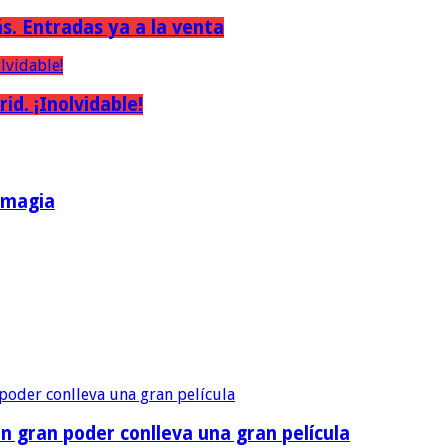
ás. Entradas ya a la venta
d. ¡Inolvidable!
a magia
n gran poder conlleva una gran película