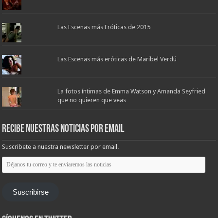
Las Escenas más Eróticas de 2015
Las Escenas más eróticas de Maribel Verdú
La fotos íntimas de Emma Watson y Amanda Seyfried
que no quieren que veas
Recibe nuestras noticias por email
Suscribete a nuestra newsletter por email.
Déjanos
tu
correo
y
te
Suscribirse
enviaremos
las
noticias