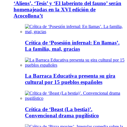
‘Aliens’, ‘Tesis’ y ‘El laberinto del fauno’ serán
homenajeadas en la XVI edición de
Acocollona’t
Crítica de ‘Posesión infernal: En llamas’.
La familia, mal, gracias
La Barraca Educativa presenta su gira
cultural por 15 pueblos españoles
Crítica de ‘Beast (La bestia)’.
Convencional drama pugilístico