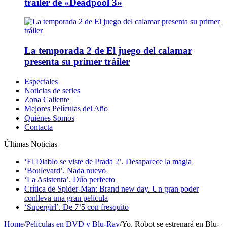
tráiler de «Deadpool 3»
La temporada 2 de El juego del calamar
presenta su primer tráiler
Especiales
Noticias de series
Zona Caliente
Mejores Películas del Año
Quiénes Somos
Contacta
Últimas Noticias
‘El Diablo se viste de Prada 2’. Desaparece la magia
‘Boulevard’. Nada nuevo
‘La Asistenta’. Dúo perfecto
Crítica de Spider-Man: Brand new day. Un gran poder
conlleva una gran película
‘Supergirl’. De 7’5 con fresquito
Home
/
Películas en DVD y Blu-Ray
/
Yo, Robot se estrenará en Blu-