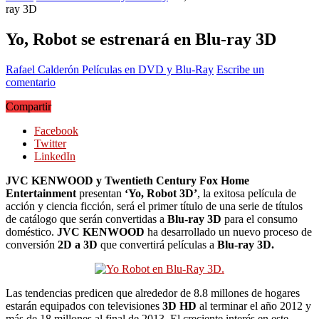
ray 3D
Yo, Robot se estrenará en Blu-ray 3D
Rafael Calderón
Películas en DVD y Blu-Ray
Escribe un
comentario
Compartir
Facebook
Twitter
LinkedIn
JVC KENWOOD y Twentieth Century Fox Home
Entertainment
presentan
‘Yo, Robot 3D’
, la exitosa película de
acción y ciencia ficción, será el primer título de una serie de títulos
de catálogo que serán convertidas a
Blu-ray 3D
para el consumo
doméstico.
JVC KENWOOD
ha desarrollado un nuevo proceso de
conversión
2D a 3D
que convertirá películas a
Blu-ray 3D.
Las tendencias predicen que alrededor de 8.8 millones de hogares
estarán equipados con televisiones
3D HD
al terminar el año 2012 y
más de 18 millones al final de 2013. El creciente interés en este