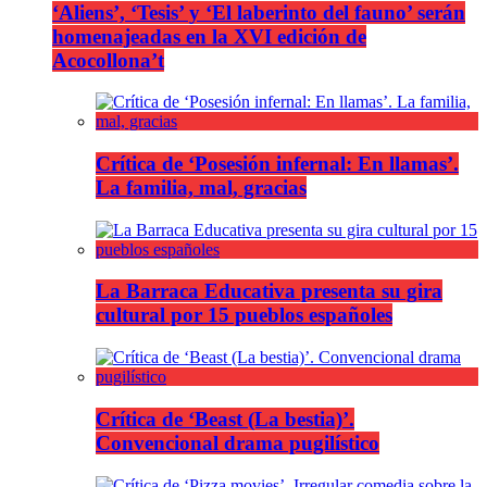
‘Aliens’, ‘Tesis’ y ‘El laberinto del fauno’ serán
homenajeadas en la XVI edición de
Acocollona’t
Crítica de ‘Posesión infernal: En llamas’.
La familia, mal, gracias
La Barraca Educativa presenta su gira
cultural por 15 pueblos españoles
Crítica de ‘Beast (La bestia)’.
Convencional drama pugilístico