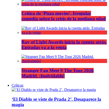
Crítica de ‘Pizza movies’. Irregular
comedia sobre la crisis de la mediana edad
Ray of Light Awards inicia la cuenta atrás.
Entradas ya a la venta
Stranger Fan Meet 9 The Tour 2026
Madrid. ¡Inolvidable!
Críticas
‘El Diablo se viste de Prada 2’. Desaparece la
magia