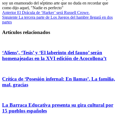
soy un enamorado del séptimo arte que no duda en recordar que
como dijo aquel, "Nadie es perfecto"
Anterior
El Drácula de ‘Harker’ será Russell Crowe.
Siguiente
La tercera parte de Los Juegos del hambre llegará en dos
partes
Artículos relacionados
‘Aliens’, ‘Tesis’ y ‘El laberinto del fauno’ serán
homenajeadas en la XVI edición de Acocollona’t
Crítica de ‘Posesión infernal: En llamas’. La familia,
mal, gracias
La Barraca Educativa presenta su gira cultural por
15 pueblos españoles