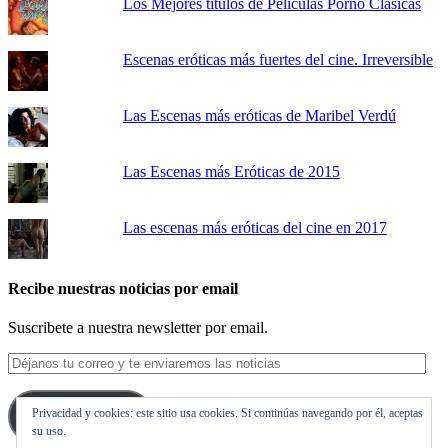
Los Mejores títulos de Películas Porno Clásicas
Escenas eróticas más fuertes del cine. Irreversible
Las Escenas más eróticas de Maribel Verdú
Las Escenas más Eróticas de 2015
Las escenas más eróticas del cine en 2017
Recibe nuestras noticias por email
Suscribete a nuestra newsletter por email.
Déjanos
tu
correo
Privacidad y cookies: este sitio usa cookies. Si continúas navegando por él, aceptas
y
Suscribirse
su uso.
te