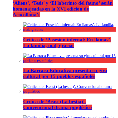
‘Aliens’, ‘Tesis’ y ‘El laberinto del fauno’ serán
homenajeadas en la XVI edición de
Acocollona’t
Crítica de ‘Posesión infernal: En llamas’.
La familia, mal, gracias
La Barraca Educativa presenta su gira
cultural por 15 pueblos españoles
Crítica de ‘Beast (La bestia)’.
Convencional drama pugilístico