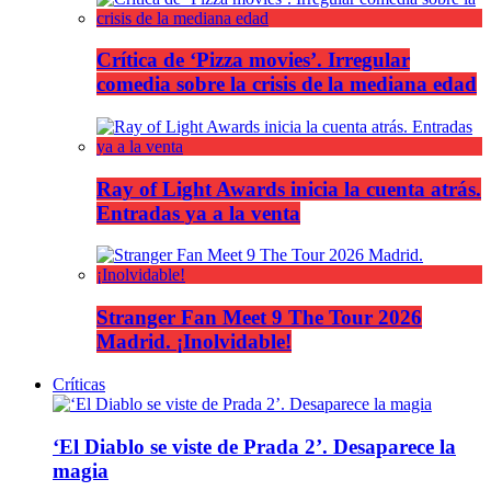
Crítica de ‘Pizza movies’. Irregular
comedia sobre la crisis de la mediana edad
Ray of Light Awards inicia la cuenta atrás.
Entradas ya a la venta
Stranger Fan Meet 9 The Tour 2026
Madrid. ¡Inolvidable!
Críticas
‘El Diablo se viste de Prada 2’. Desaparece la
magia