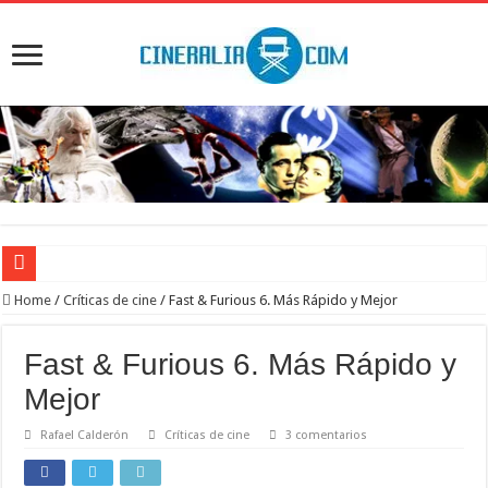
‘El Diablo se viste de Prada 2’. Desaparece la magia
Home
/
Críticas de cine
/
Fast & Furious 6. Más Rápido y Mejor
‘Boulevard’. Nada nuevo
Fast & Furious 6. Más Rápido y
‘La Asistenta’. Dúo perfecto
Mejor
Crítica de Spider-Man: Brand new day. Un gran poder conlleva una gran película
Rafael Calderón
Críticas de cine
3 comentarios
‘Supergirl’. De 7’5 con fresquito