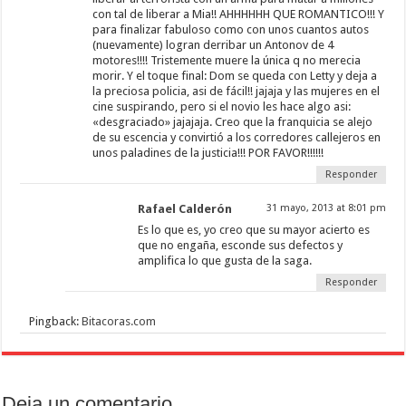
con tal de liberar a Mia!! AHHHHHH QUE ROMANTICO!!! Y
para finalizar fabuloso como con unos cuantos autos
(nuevamente) logran derribar un Antonov de 4
motores!!!! Tristemente muere la única q no merecia
morir. Y el toque final: Dom se queda con Letty y deja a
la preciosa policia, asi de fácil!! jajaja y las mujeres en el
cine suspirando, pero si el novio les hace algo asi:
«desgraciado» jajajaja. Creo que la franquicia se alejo
de su escencia y convirtió a los corredores callejeros en
unos paladines de la justicia!!! POR FAVOR!!!!!!
Responder
Rafael Calderón
31 mayo, 2013 at 8:01 pm
Es lo que es, yo creo que su mayor acierto es
que no engaña, esconde sus defectos y
amplifica lo que gusta de la saga.
Responder
Pingback:
Bitacoras.com
Deja un comentario