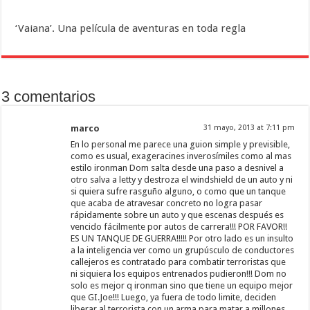
‘Vaiana’. Una película de aventuras en toda regla
3 comentarios
marco
31 mayo, 2013 at 7:11 pm
En lo personal me parece una guion simple y previsible,
como es usual, exageracines inverosímiles como al mas
estilo ironman Dom salta desde una paso a desnivel a
otro salva a letty y destroza el windshield de un auto y ni
si quiera sufre rasguño alguno, o como que un tanque
que acaba de atravesar concreto no logra pasar
rápidamente sobre un auto y que escenas después es
vencido fácilmente por autos de carrera!!! POR FAVOR!!
ES UN TANQUE DE GUERRA!!!!! Por otro lado es un insulto
a la inteligencia ver como un grupúsculo de conductores
callejeros es contratado para combatir terroristas que
ni siquiera los equipos entrenados pudieron!!! Dom no
solo es mejor q ironman sino que tiene un equipo mejor
que GI.Joe!!! Luego, ya fuera de todo limite, deciden
liberar al terrorista con un arma para matar a millones