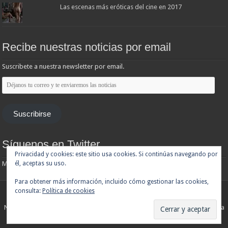
Las escenas más eróticas del cine en 2017
Recibe nuestras noticias por email
Suscribete a nuestra newsletter por email.
Déjanos
tu
correo
y
te
Suscribirse
enviaremos
las
noticias
Síguenos en Twitter
Privacidad y cookies: este sitio usa cookies. Si continúas navegando por
él, aceptas su uso.
Mis tuits
Para obtener más información, incluido cómo gestionar las cookies,
consulta:
Política de cookies
Noticias de cine y de series de televisión, críticas, tráilers, estrenos. Cineralia
© Copyright 2007 - 2026, Todos los derechos reservados