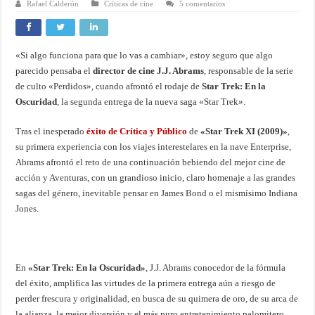
Rafael Calderón
Críticas de cine
5 comentarios
«Si algo funciona para que lo vas a cambiar», estoy seguro que algo
parecido pensaba el
director de cine J.J. Abrams
, responsable de la serie
de culto «Perdidos», cuando afrontó el rodaje de
Star Trek: En la
Oscuridad
, la segunda entrega de la nueva saga «Star Trek».
Tras el inesperado
éxito de Crítica y Público
de
«Star Trek XI (2009)»
,
su primera experiencia con los viajes interestelares en la nave Enterprise,
Abrams afrontó el reto de una continuación bebiendo del mejor cine de
acción y Aventuras, con un grandioso inicio, claro homenaje a las grandes
sagas del género, inevitable pensar en James Bond o el mismísimo Indiana
Jones.
En
«Star Trek: En la Oscuridad»
, J.J. Abrams conocedor de la fórmula
del éxito, amplifica las virtudes de la primera entrega aún a riesgo de
perder frescura y originalidad, en busca de su quimera de oro, de su arca de
la alianza, la mejor diversión y el más puro entretenimiento palomitero.