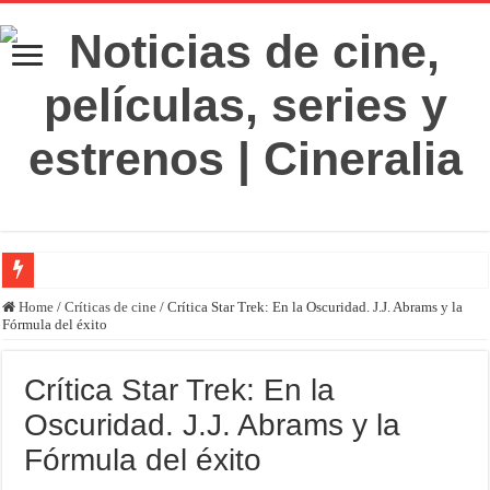
‘El Diablo se viste de Prada 2’. Desaparece la magia
Home
/
Críticas de cine
/
Crítica Star Trek: En la Oscuridad. J.J. Abrams y la
Fórmula del éxito
‘Boulevard’. Nada nuevo
‘La Asistenta’. Dúo perfecto
Crítica Star Trek: En la
Crítica de Spider-Man: Brand new day. Un gran poder conlleva una gran película
Oscuridad. J.J. Abrams y la
‘Supergirl’. De 7’5 con fresquito
Fórmula del éxito