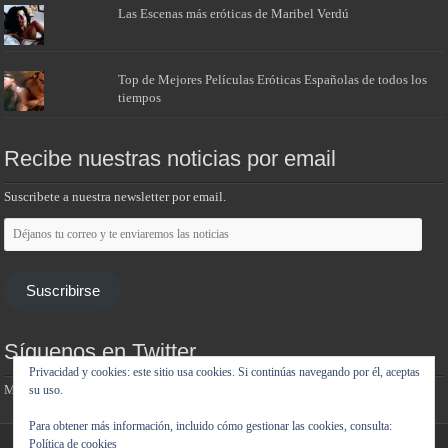
Las Escenas más eróticas de Maribel Verdú
Top de Mejores Películas Eróticas Españolas de todos los
tiempos
Recibe nuestras noticias por email
Suscribete a nuestra newsletter por email.
Déjanos
tu
correo
y
te
Suscribirse
enviaremos
las
noticias
Síguenos en Twitter
Privacidad y cookies: este sitio usa cookies. Si continúas navegando por él, aceptas
Mis tuits
su uso.
Para obtener más información, incluido cómo gestionar las cookies, consulta:
Política de cookies