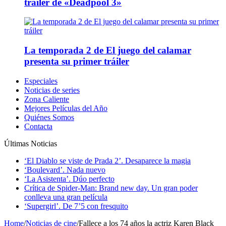
tráiler de «Deadpool 3»
La temporada 2 de El juego del calamar
presenta su primer tráiler
Especiales
Noticias de series
Zona Caliente
Mejores Películas del Año
Quiénes Somos
Contacta
Últimas Noticias
‘El Diablo se viste de Prada 2’. Desaparece la magia
‘Boulevard’. Nada nuevo
‘La Asistenta’. Dúo perfecto
Crítica de Spider-Man: Brand new day. Un gran poder
conlleva una gran película
‘Supergirl’. De 7’5 con fresquito
Home
/
Noticias de cine
/
Fallece a los 74 años la actriz Karen Black