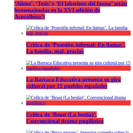
‘Aliens’, ‘Tesis’ y ‘El laberinto del fauno’ serán
homenajeadas en la XVI edición de
Acocollona’t
Crítica de ‘Posesión infernal: En llamas’.
La familia, mal, gracias
La Barraca Educativa presenta su gira
cultural por 15 pueblos españoles
Crítica de ‘Beast (La bestia)’.
Convencional drama pugilístico