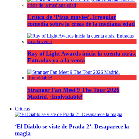
Crítica de ‘Pizza movies’. Irregular
comedia sobre la crisis de la mediana edad
Ray of Light Awards inicia la cuenta atrás.
Entradas ya a la venta
Stranger Fan Meet 9 The Tour 2026
Madrid. ¡Inolvidable!
Críticas
‘El Diablo se viste de Prada 2’. Desaparece la
magia