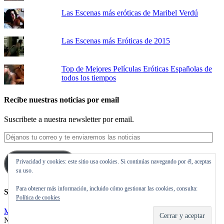
Las Escenas más eróticas de Maribel Verdú
Las Escenas más Eróticas de 2015
Top de Mejores Películas Eróticas Españolas de
todos los tiempos
Recibe nuestras noticias por email
Suscribete a nuestra newsletter por email.
Déjanos
tu
correo
Privacidad y cookies: este sitio usa cookies. Si continúas navegando por él, aceptas
y
Suscribirse
su uso.
te
enviaremos
Para obtener más información, incluido cómo gestionar las cookies, consulta:
las
Síguenos en Twitter
Política de cookies
noticias
Mis tuits
Noticias de cine y de series de televisión, críticas, tráilers, estrenos.