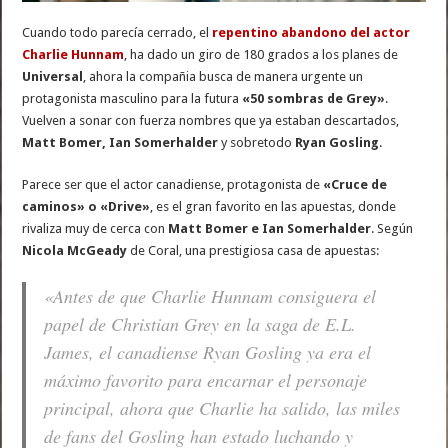
Cuando todo parecía cerrado, el
repentino abandono del actor
Charlie Hunnam
, ha dado un giro de 180 grados a los planes de
Universal
, ahora la compañia busca de manera urgente un
protagonista masculino para la futura
«50 sombras de Grey»
.
Vuelven a sonar con fuerza nombres que ya estaban descartados,
Matt Bomer, Ian Somerhalder
y sobretodo
Ryan Gosling
.
Parece ser que el actor canadiense, protagonista de
«Cruce de
caminos» o «Drive»
, es el gran favorito en las apuestas, donde
rivaliza muy de cerca con
Matt Bomer e Ian Somerhalder
. Según
Nicola McGeady
de Coral, una prestigiosa casa de apuestas:
«Antes de que Charlie Hunnam consiguera el
papel de Christian Grey en la saga de E.L.
James, el canadiense Ryan Gosling ya era el
máximo favorito para encarnar el personaje
principal, ahora que Charlie ha salido, las miles
de fans del Gosling han estado luchando y