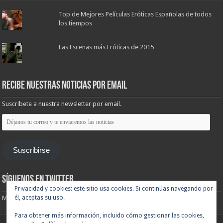
Top de Mejores Películas Eróticas Españolas de todos
los tiempos
Las Escenas más Eróticas de 2015
Recibe nuestras noticias por email
Suscribete a nuestra newsletter por email.
Déjanos
tu
correo
y
te
Suscribirse
enviaremos
las
noticias
Síguenos en Twitter
Privacidad y cookies: este sitio usa cookies. Si continúas navegando por
Mis tuits
él, aceptas su uso.
Para obtener más información, incluido cómo gestionar las cookies,