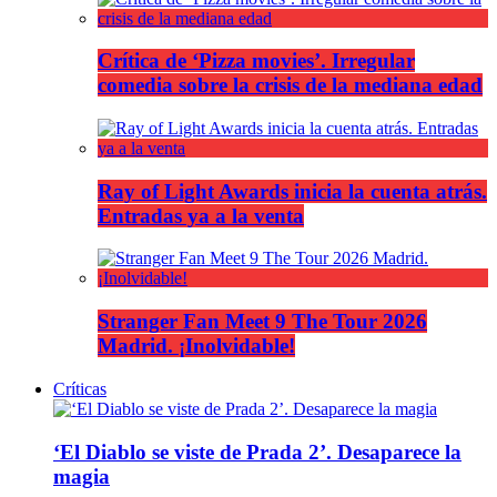
Crítica de ‘Pizza movies’. Irregular
comedia sobre la crisis de la mediana edad
Ray of Light Awards inicia la cuenta atrás.
Entradas ya a la venta
Stranger Fan Meet 9 The Tour 2026
Madrid. ¡Inolvidable!
Críticas
‘El Diablo se viste de Prada 2’. Desaparece la
magia