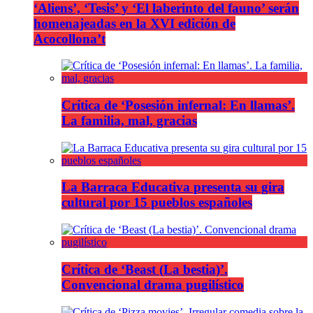
‘Aliens’, ‘Tesis’ y ‘El laberinto del fauno’ serán
homenajeadas en la XVI edición de
Acocollona’t
Crítica de ‘Posesión infernal: En llamas’.
La familia, mal, gracias
La Barraca Educativa presenta su gira
cultural por 15 pueblos españoles
Crítica de ‘Beast (La bestia)’.
Convencional drama pugilístico