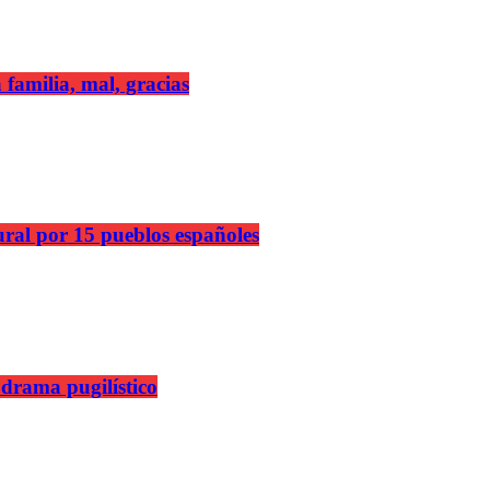
 familia, mal, gracias
ural por 15 pueblos españoles
 drama pugilístico