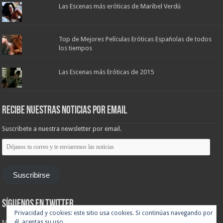
Las Escenas más eróticas de Maribel Verdú
Top de Mejores Películas Eróticas Españolas de todos
los tiempos
Las Escenas más Eróticas de 2015
Recibe nuestras noticias por email
Suscribete a nuestra newsletter por email.
Déjanos
tu
correo
y
te
Suscribirse
enviaremos
las
noticias
Síguenos en Twitter
Privacidad y cookies: este sitio usa cookies. Si continúas navegando por
él, aceptas su uso.
Mis tuits