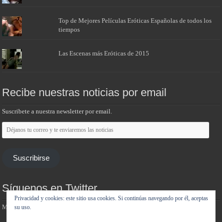
Top de Mejores Películas Eróticas Españolas de todos los
tiempos
Las Escenas más Eróticas de 2015
Recibe nuestras noticias por email
Suscribete a nuestra newsletter por email.
Déjanos
tu
correo
y
te
Suscribirse
enviaremos
las
noticias
Síguenos en Twitter
Privacidad y cookies: este sitio usa cookies. Si continúas navegando por él, aceptas
Mis tuits
su uso.