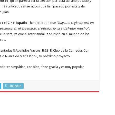
entes
, quién parecía ser la elección perfecta del año pasado y
más criticados e hieráticos que han pasado por esta gala.
n Juan.
 del Cine Español
, ha declarado que
“hay una regla de oro en
estamos en el escenario, el público lo va a disfrutar mucho”.
lo será, ya que el actor andaluz se inició en el mundo de los
cos.
omentadas 8 Apellidos Vascos, B&B, El Club de la Comedia, Con
 o Nunca de María Ripoll, su próximo proyecto.
odo: es simpático, cae bien, tiene gracia y es muy popular
LinkedIn