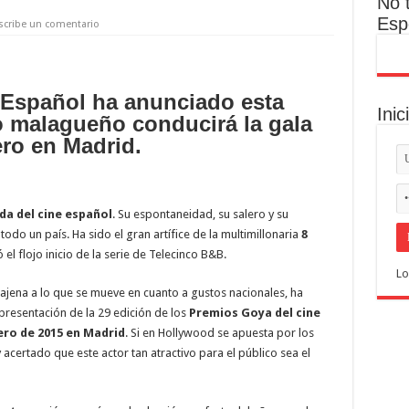
No 
Esp
scribe un comentario
 Español ha anunciado esta
Inic
 malagueño conducirá la gala
ero en Madrid.
oda del cine español
. Su espontaneidad, su salero y su
odo un país. Ha sido el gran artífice de la multimillonaria
8
el flojo inicio de la serie de Telecinco B&B.
Lo
 ajena a lo que se mueve en cuanto a gustos nacionales, ha
resentación de la 29 edición de los
Premios Goya del cine
ero de 2015 en Madrid
. Si en Hollywood se apuesta por los
certado que este actor tan atractivo para el público sea el