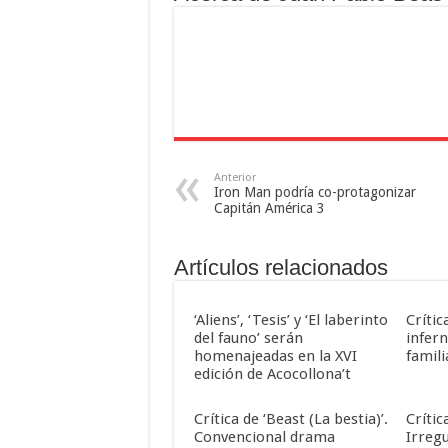
Anterior
Iron Man podría co-protagonizar
Capitán América 3
Artículos relacionados
‘Aliens’, ‘Tesis’ y ‘El laberinto
Crític
del fauno’ serán
infern
homenajeadas en la XVI
famili
edición de Acocollona’t
Crítica de ‘Beast (La bestia)’.
Crític
Convencional drama
Irreg