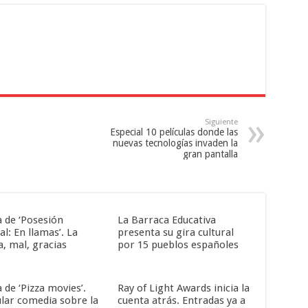
Siguiente
Especial 10 películas donde las
nuevas tecnologías invaden la
gran pantalla
a de ‘Posesión
La Barraca Educativa
al: En llamas’. La
presenta su gira cultural
a, mal, gracias
por 15 pueblos españoles
a de ‘Pizza movies’.
Ray of Light Awards inicia la
ular comedia sobre la
cuenta atrás. Entradas ya a