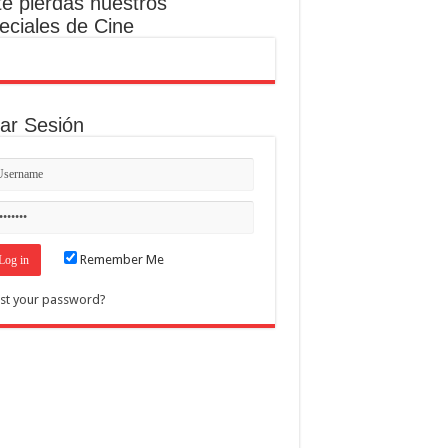
te pierdas nuestros
eciales de Cine
iar Sesión
Remember Me
st your password?