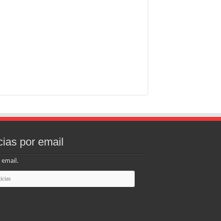
cias por email
 email.