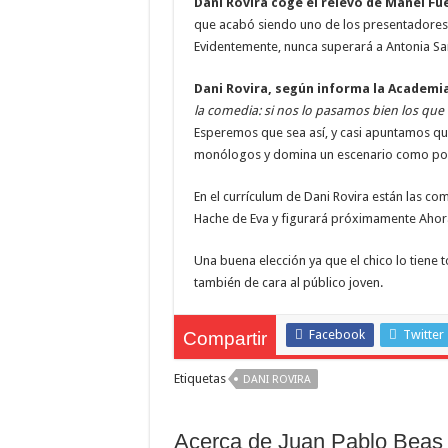
Dani Rovira coge el relevo de Manel Fu
que acabó siendo uno de los presentadores 
Evidentemente, nunca superará a Antonia Sa
Dani Rovira, según informa la Academia
la comedia: si nos lo pasamos bien los que 
Esperemos que sea así, y casi apuntamos que 
monólogos y domina un escenario como po
En el currículum de Dani Rovira están las c
Hache de Eva y figurará próximamente Ahora
Una buena elección ya que el chico lo tiene t
también de cara al público joven.
Facebook
Twitter
Compartir
Etiquetas
DANI ROVIRA
Acerca de Juan Pablo Beas