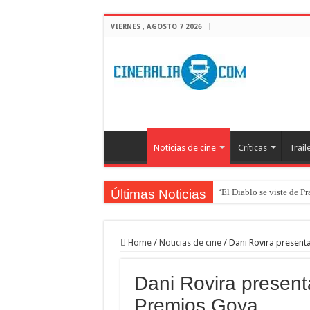
VIERNES , AGOSTO 7 2026
Noticias de cine
Críticas
Trail
Últimas Noticias
‘El Diablo se viste de P
‘Boulevard’. Nada nuev
‘La Asistenta’. Dúo perf
Home
/
Noticias de cine
/
Dani Rovira present
Crítica de Spider-Man: 
Dani Rovira present
‘Supergirl’. De 7’5 con f
Premios Goya