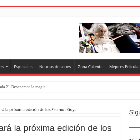
ers
Especiales
Noticias de series
Zona Caliente
Mejores Película
rada 2’. Desaparece la magia
o
ecto
ará la próxima edición de los Premios Goya
Síg
Brand new day. Un gran poder conlleva una gran película
ará la próxima edición de los
resquito