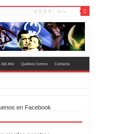
s del Año
Quiénes Somos
Contacta
uenos en Facebook