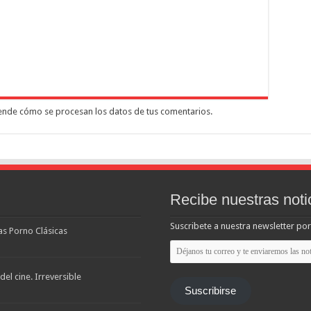
nde cómo se procesan los datos de tus comentarios.
Recibe nuestras noti
Suscribete a nuestra newsletter por
las Porno Clásicas
Déjanos
tu
correo
y
el cine. Irreversible
te
Suscribirse
enviaremos
las