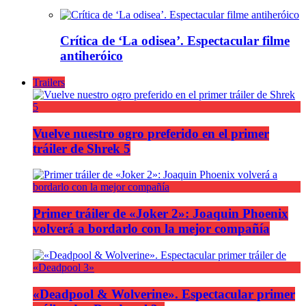
Crítica de ‘La odisea’. Espectacular filme
antiheróico
Trailers
Vuelve nuestro ogro preferido en el primer
tráiler de Shrek 5
Primer tráiler de «Joker 2»: Joaquin Phoenix
volverá a bordarlo con la mejor compañía
«Deadpool & Wolverine». Espectacular primer