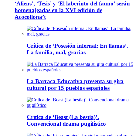
‘Aliens’, ‘Tesis’ y ‘El laberinto del fauno’ serán
homenajeadas en la XVI edición de
Acocollona’t
Crítica de ‘Posesión infernal: En llamas’.
La familia, mal, gracias
La Barraca Educativa presenta su gira
cultural por 15 pueblos españoles
Crítica de ‘Beast (La bestia)’.
Convencional drama pugilístico