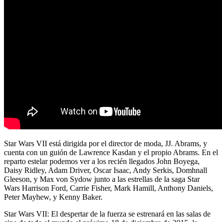
Star Wars VII está dirigida por el director de moda, JJ. Abrams, y
cuenta con un guión de Lawrence Kasdan y el propio Abrams. En el
reparto estelar podemos ver a los recién llegados John Boyega,
Daisy Ridley, Adam Driver, Oscar Isaac, Andy Serkis, Domhnall
Gleeson, y Max von Sydow junto a las estrellas de la saga Star
Wars Harrison Ford, Carrie Fisher, Mark Hamill, Anthony Daniels,
Peter Mayhew, y Kenny Baker.
Star Wars VII: El despertar de la fuerza se estrenará en las salas de