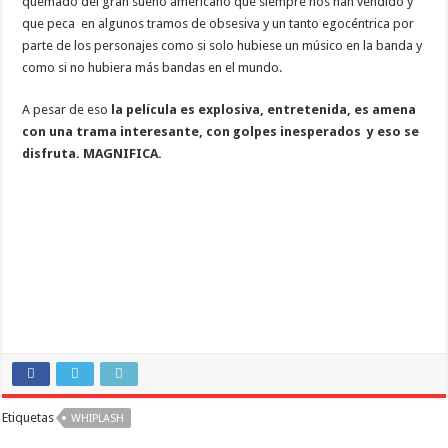
quemado del gran sueño americano que siempre nos han vendido y
que peca en algunos tramos de obsesiva y un tanto egocéntrica por
parte de los personajes como si solo hubiese un músico en la banda y
como si no hubiera más bandas en el mundo.
A pesar de eso
la película es explosiva, entretenida, es amena
con una trama interesante, con golpes inesperados y eso se
disfruta. MAGNIFICA.
Etiquetas
WHIPLASH