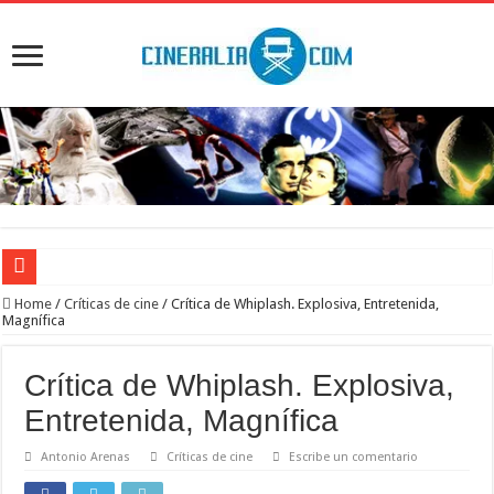
‘El Diablo se viste de Prada 2’. Desaparece la magia
Home
/
Críticas de cine
/
Crítica de Whiplash. Explosiva, Entretenida,
Magnífica
‘Boulevard’. Nada nuevo
‘La Asistenta’. Dúo perfecto
Crítica de Whiplash. Explosiva,
Crítica de Spider-Man: Brand new day. Un gran poder conlleva una gran película
Entretenida, Magnífica
‘Supergirl’. De 7’5 con fresquito
Antonio Arenas
Críticas de cine
Escribe un comentario