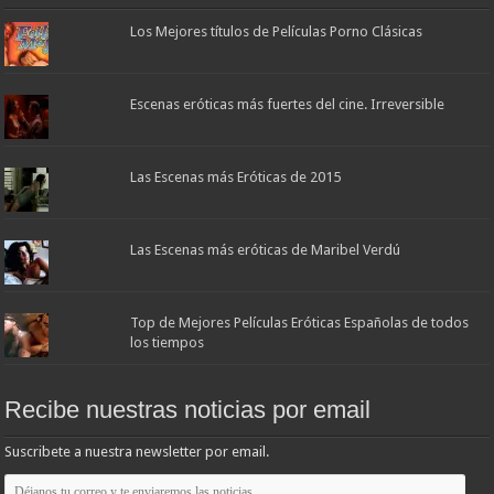
Los Mejores títulos de Películas Porno Clásicas
Escenas eróticas más fuertes del cine. Irreversible
Las Escenas más Eróticas de 2015
Las Escenas más eróticas de Maribel Verdú
Top de Mejores Películas Eróticas Españolas de todos
los tiempos
Recibe nuestras noticias por email
Suscribete a nuestra newsletter por email.
Déjanos