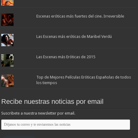
Escenas eróticas más fuertes del cine. Irreversible
Las Escenas más eróticas de Maribel Verdú
Las Escenas más Eróticas de 2015
Top de Mejores Películas Eróticas Españolas de todos
los tiempos
Recibe nuestras noticias por email
Suscribete a nuestra newsletter por email.
Déjanos
tu
correo
y