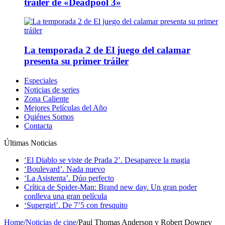
tráiler de «Deadpool 3»
La temporada 2 de El juego del calamar
presenta su primer tráiler
Especiales
Noticias de series
Zona Caliente
Mejores Películas del Año
Quiénes Somos
Contacta
Últimas Noticias
‘El Diablo se viste de Prada 2’. Desaparece la magia
‘Boulevard’. Nada nuevo
‘La Asistenta’. Dúo perfecto
Crítica de Spider-Man: Brand new day. Un gran poder
conlleva una gran película
‘Supergirl’. De 7’5 con fresquito
Home
/
Noticias de cine
/
Paul Thomas Anderson y Robert Downey