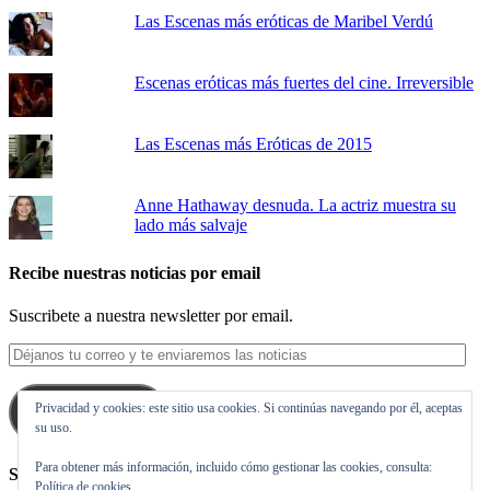
Las Escenas más eróticas de Maribel Verdú
Escenas eróticas más fuertes del cine. Irreversible
Las Escenas más Eróticas de 2015
Anne Hathaway desnuda. La actriz muestra su
lado más salvaje
Recibe nuestras noticias por email
Suscribete a nuestra newsletter por email.
Déjanos
tu
correo
Privacidad y cookies: este sitio usa cookies. Si continúas navegando por él, aceptas
y
Suscribirse
su uso.
te
enviaremos
Para obtener más información, incluido cómo gestionar las cookies, consulta:
las
Síguenos en Twitter
Política de cookies
noticias