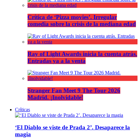
Crítica de ‘Pizza movies’. Irregular
comedia sobre la crisis de la mediana edad
Ray of Light Awards inicia la cuenta atrás.
Entradas ya a la venta
Stranger Fan Meet 9 The Tour 2026
Madrid. ¡Inolvidable!
Críticas
‘El Diablo se viste de Prada 2’. Desaparece la
magia