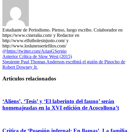
Estudiante de Periodismo. Pienso, luego escribo. Colaborador en
https://www.cineralia.com/ y Redactor en
http://www.elfutbolesinjusto.com/ y
http://www.loslunesseriefilos.com/
@https://twitter.com/AriasGSergio
Anterior
Crítica de Slow West (2015)
Siguiente
Paul Thomas Anderson escribirá el guión de Pinocho de
Robert Downey Jr.
Artículos relacionados
‘Aliens’, ‘Tesis’ y ‘El laberinto del fauno’ serán
homenajeadas en la XVI edición de Acocollona’t
Crítica de ‘Posesión infernal: En llamas’. La familia,