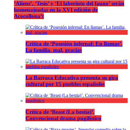
‘Aliens’, ‘Tesis’ y ‘El laberinto del fauno’ serán
homenajeadas en la XVI edición de
Acocollona’t
Crítica de ‘Posesión infernal: En llamas’.
La familia, mal, gracias
La Barraca Educativa presenta su gira
cultural por 15 pueblos españoles
Crítica de ‘Beast (La bestia)’.
Convencional drama pugilístico