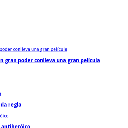
n gran poder conlleva una gran película
oda regla
e antiheróico