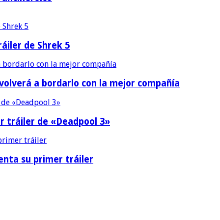
áiler de Shrek 5
 volverá a bordarlo con la mejor compañía
r tráiler de «Deadpool 3»
nta su primer tráiler