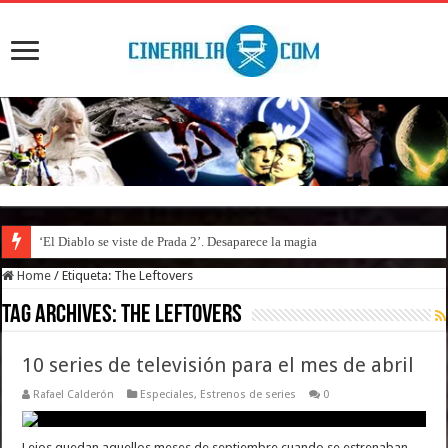
‘El Diablo se viste de Prada 2’. Desaparece la magia
Home
/
Etiqueta:
The Leftovers
Tag Archives:
The Leftovers
10 series de televisión para el mes de abril
Rafael Calderón
Especiales
,
Estrenos de series
0
Lejos quedan aquellos meses de septiembre cuando se estrenaban