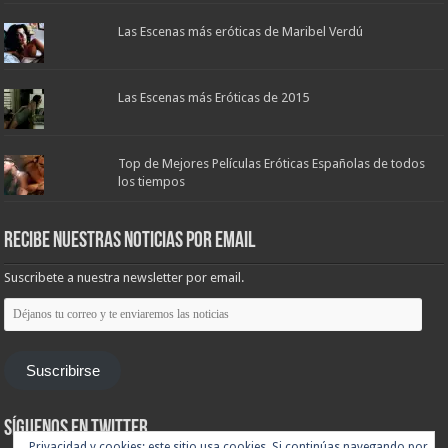
Las Escenas más eróticas de Maribel Verdú
Las Escenas más Eróticas de 2015
Top de Mejores Películas Eróticas Españolas de todos
los tiempos
Recibe nuestras noticias por email
Suscribete a nuestra newsletter por email.
Déjanos
tu
correo
y
te
Suscribirse
enviaremos
las
noticias
Síguenos en Twitter
Privacidad y cookies: este sitio usa cookies. Si continúas navegando por