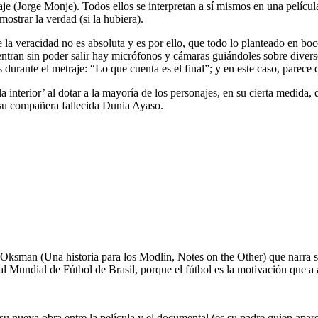
(Jorge Monje). Todos ellos se interpretan a sí mismos en una película. 
mostrar la verdad (si la hubiera).
la veracidad no es absoluta y es por ello, que todo lo planteado en boceto
uentran sin poder salir hay micrófonos y cámaras guiándoles sobre diverso
 durante el metraje: “Lo que cuenta es el final”; y en este caso, parece 
la interior’ al dotar a la mayoría de los personajes, en su cierta medida
 su compañera fallecida Dunia Ayaso.
 Oksman (Una historia para los Modlin, Notes on the Other) que narra su
r al Mundial de Fútbol de Brasil, porque el fútbol es la motivación que a
 nueva obra entre la película y el documental (es su padre quien aparece