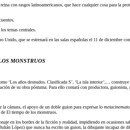
 reina con rasgos latinoamericanos, que hace cualquier cosa para la prot
.
cuentos.
los temas centrales.
no Unido, que se estrenará en las salas españolas el 11 de diciembre c
 LOS MONSTRUOS
como ‘Los años desnudos. Clasificada S’, ‘La isla interior’,… construye
zación de su obra póstuma. Para ello contará con productora, guionista, a
 la cámara, el apoyo de un doble guion para expresar lo
metacinemato
n de El tiempo de los monstruos.
naje en los bordes de la ficción y realidad, impidiendo en ocasiones sab
(Julián López) que nunca ha escrito un guion, la dibujante incapaz de di