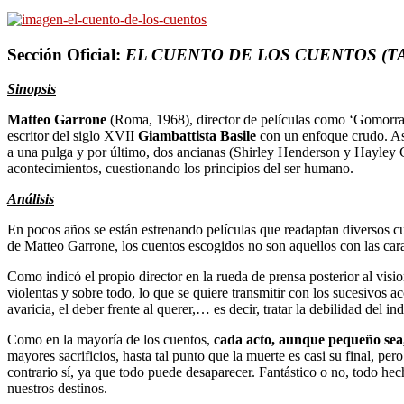
Sección Oficial:
EL CUENTO DE LOS CUENTOS (T
Sinopsis
Matteo Garrone
(Roma, 1968), director de películas como ‘Gomorra’ y 
escritor del siglo XVII
Giambattista Basile
con un enfoque crudo. Asi
a una pulga y por último, dos ancianas (Shirley Henderson y Hayley C
acontecimientos, cuestionando los principios del ser humano.
Análisis
En pocos años se están estrenando películas que readaptan diversos cu
de Matteo Garrone, los cuentos escogidos no son aquellos con las car
Como indicó el propio director en la rueda de prensa posterior al visi
violentas y sobre todo, lo que se quiere transmitir con los sucesivos a
avaricia, el deber frente al querer,… es decir, tratar la debilidad del in
Como en la mayoría de los cuentos,
cada acto, aunque pequeño sea, 
mayores sacrificios, hasta tal punto que la muerte es casi su final, p
contrario sí, ya que todo puede desaparecer. Fantástico o no, todo hec
nuestros destinos.