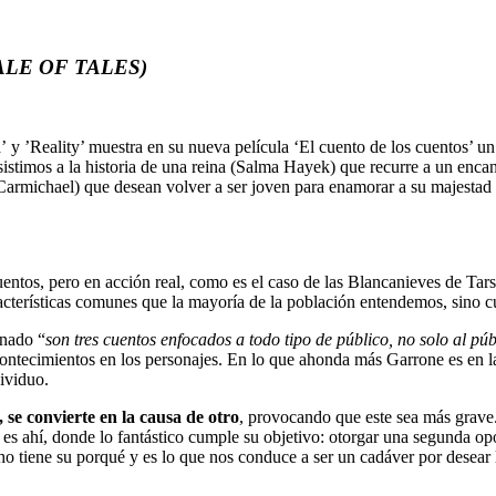
ALE OF TALES)
’Reality’ muestra en su nueva película ‘El cuento de los cuentos’ un sal
stimos a la historia de una reina (Salma Hayek) que recurre a un encan
armichael) que desean volver a ser joven para enamorar a su majestad (
entos, pero en acción real, como es el caso de las Blancanieves de Tar
acterísticas comunes que la mayoría de la población entendemos, sino c
onado “
son tres cuentos enfocados a todo tipo de público, no solo al públ
contecimientos en los personajes. En lo que ahonda más Garrone es en la 
dividuo.
se convierte en la causa de otro
, provocando que este sea más grave. 
ero es ahí, donde lo fantástico cumple su objetivo: otorgar una segunda
ho tiene su porqué y es lo que nos conduce a ser un cadáver por desear l