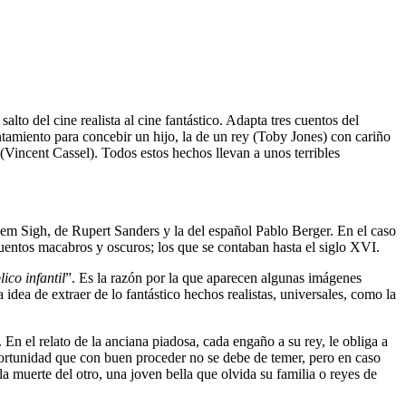
to del cine realista al cine fantástico. Adapta tres cuentos del
tamiento para concebir un hijo, la de un rey (Toby Jones) con cariño
Vincent Cassel). Todos estos hechos llevan a unos terribles
sem Sigh, de Rupert Sanders y la del español Pablo Berger. En el caso
uentos macabros y oscuros; los que se contaban hasta el siglo XVI.
ico infantil
”. Es la razón por la que aparecen algunas imágenes
idea de extraer de lo fantástico hechos realistas, universales, como la
En el relato de la anciana piadosa, cada engaño a su rey, le obliga a
 oportunidad que con buen proceder no se debe de temer, pero en caso
a muerte del otro, una joven bella que olvida su familia o reyes de