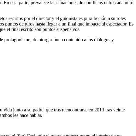
En esta parte, prevalece las situaciones de conflictos entre cada uno:
s escritos por el director y el guionista es pura ficción a su roles
s puntos de giros hasta llegar a un final que impacte al espectador. Es
que el final escrito son puntos suspensivos.
, de protagonismo, de otorgar buen contenido a los diálogos y
 vida junto a su padre, que tras reencontrarse en 2013 tras veinte
 ambos les hace hablar.
 en el film) Casi todo el metraje transcurre en el interior de un