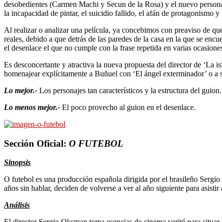
desobedientes (Carmen Machi y Secun de la Rosa) y el nuevo personaje 
la incapacidad de pintar, el suicidio fallido, el afán de protagonismo y 
Al realizar o analizar una película, ya concebimos con preaviso de que 
reales, debido a que detrás de las paredes de la casa en la que se enc
el desenlace el que no cumple con la frase repetida en varias ocasiones
Es desconcertante y atractiva la nueva propuesta del director de ‘La is
homenajear explícitamente a Buñuel con ‘El ángel exterminador’ o a
Lo mejor.-
Los personajes tan característicos y la estructura del guion.
Lo menos mejor.-
El poco provecho al guion en el desenlace.
Sección Oficial:
O FUTEBOL
Sinopsis
O futebol es una producción española dirigida por el brasileño Sergio
años sin hablar, deciden de volverse a ver al año siguiente para asisti
Análisis
El director Sergio Oksman toma esencias de cinema verité para situar su