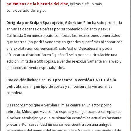
polémicos de la historia del cine
, quizás el título más
controvertido del siglo.
Dirigida por Srdjan Spasojevic, A Serbian Film
ha sido prohibida
en varias decenas de países por su contenido violento y sexual.
Calificada X en nuestro país, con todas las restricciones comerciales
que acarrea (no podrá venderse en grandes superficies ni contar con
una explotación convencional), solo Vial of Delicatessens podía
afrontar su distribución en España. El sello pone en circulación una
edición limitada a 500 copias, a venderse exclusivamente en la web y
en puntos de venta especializados.
Esta edición limitada en
DVD presenta la versión UNCUT de la
película
, sin ningún tipo de cortes y sin censura, la versión más
completa.
Os recordamos que A Serbian Film se centra en un actor porno
retirado, Milos, que vive con su esposa y su hijo, cuando se replantea
el volver a trabajar, ya que su situación económica actual es bastante
precaria. Por casualidad un día se reencuentra con una antigua
compañera del mundo del porno, que le ofrecerá la oportunidad de