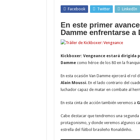
Facebook
Twitter
LinkedIn
En este primer avanc
Damme enfrentarse a D
Kickboxer: Vengeance estará dirigida p
Damme
como héroe de los 80 en la franquic
En esta ocasión Van Damme ejercerá el rol d
Alain Moussi
. En el lado contrario del cua
luchador capaz de matar en combate al her
En esta cinta de acción también veremos a
G
Cabe destacar que tendremos una segunda 
protagonismo, y donde veremos algunos cam
estrella del fútbol brasileño Ronaldinho.