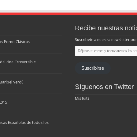
Recibe nuestras noti
Suscribete a nuestra newsletter por
las Porno Clásicas
Déjanos
tu
correo
y
el cine. Irreversible
te
Suscribirse
enviaremos
las
noticias
Maribel Verdú
Síguenos en Twitter
Mis tuits
2015
ticas Españolas de todos los