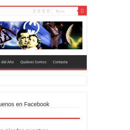
s del Año
Quiénes Somos
Contacta
uenos en Facebook