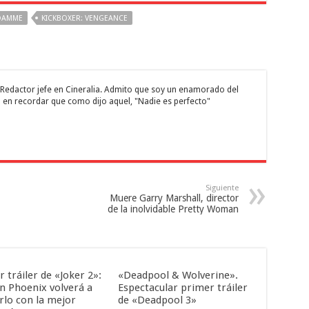
 DAMME
KICKBOXER: VENGEANCE
 y Redactor jefe en Cineralia. Admito que soy un enamorado del
 en recordar que como dijo aquel, "Nadie es perfecto"
Siguiente
Muere Garry Marshall, director
de la inolvidable Pretty Woman
 tráiler de «Joker 2»:
«Deadpool & Wolverine».
in Phoenix volverá a
Espectacular primer tráiler
rlo con la mejor
de «Deadpool 3»