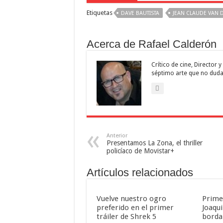
Etiquetas
DAVE BAUTISTA
JEAN CLAUDE VAN
Acerca de Rafael Calderón
Crítico de cine, Director
séptimo arte que no duda
Anterior
Presentamos La Zona, el thriller
policíaco de Movistar+
Artículos relacionados
Vuelve nuestro ogro
Primer
preferido en el primer
Joaqu
tráiler de Shrek 5
borda