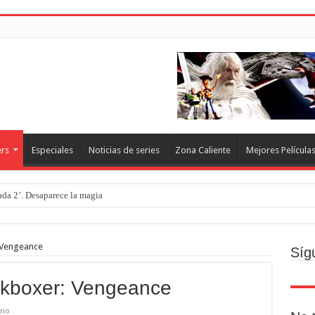
ers
Especiales
Noticias de series
Zona Caliente
Mejores Película
rada 2’. Desaparece la magia
: Vengeance
Síg
ickboxer: Vengeance
rio