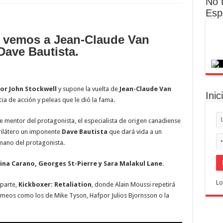
No 
Esp
e vemos a Jean-Claude Van
ave Bautista.
or John Stockwell
y supone la vuelta de
Jean-Claude Van
Inic
ia de acción y peleas que le dió la fama.
e mentor del protagonista, el especialista de origen canadiense
drilátero un imponente
Dave Bautista
que dará vida a un
mano del protagonista.
ina Carano, Georges St-Pierre y Sara Malakul Lane
.
Lo
parte,
Kickboxer: Retaliation
, donde Alain Moussi repetirá
eos como los de Mike Tyson, Hafpor Julios Bjornsson o la