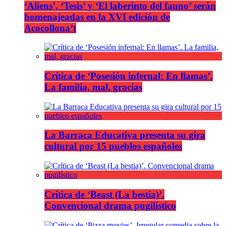
‘Aliens’, ‘Tesis’ y ‘El laberinto del fauno’ serán
homenajeadas en la XVI edición de
Acocollona’t
Crítica de ‘Posesión infernal: En llamas’.
La familia, mal, gracias
La Barraca Educativa presenta su gira
cultural por 15 pueblos españoles
Crítica de ‘Beast (La bestia)’.
Convencional drama pugilístico