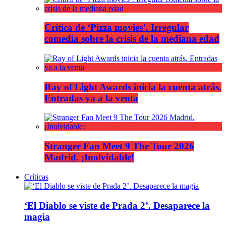
Crítica de ‘Pizza movies’. Irregular
comedia sobre la crisis de la mediana edad
Ray of Light Awards inicia la cuenta atrás.
Entradas ya a la venta
Stranger Fan Meet 9 The Tour 2026
Madrid. ¡Inolvidable!
Críticas
‘El Diablo se viste de Prada 2’. Desaparece la
magia