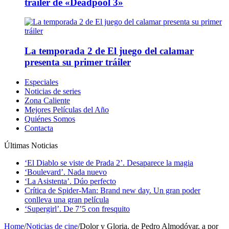
tráiler de «Deadpool 3»
La temporada 2 de El juego del calamar
presenta su primer tráiler
Especiales
Noticias de series
Zona Caliente
Mejores Películas del Año
Quiénes Somos
Contacta
Últimas Noticias
‘El Diablo se viste de Prada 2’. Desaparece la magia
‘Boulevard’. Nada nuevo
‘La Asistenta’. Dúo perfecto
Crítica de Spider-Man: Brand new day. Un gran poder
conlleva una gran película
‘Supergirl’. De 7’5 con fresquito
Home
/
Noticias de cine
/
Dolor y Gloria, de Pedro Almodóvar, a por