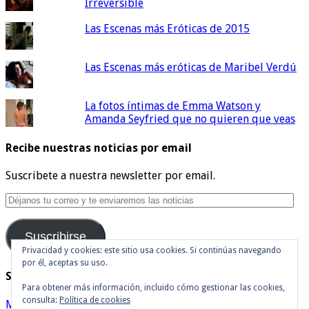
Irreversible
Las Escenas más Eróticas de 2015
Las Escenas más eróticas de Maribel Verdú
La fotos íntimas de Emma Watson y
Amanda Seyfried que no quieren que veas
Recibe nuestras noticias por email
Suscribete a nuestra newsletter por email.
Déjanos
tu
correo
Suscribirse
y
te
Privacidad y cookies: este sitio usa cookies. Si continúas navegando
por él, aceptas su uso.
enviaremos
Síguenos en Twitter
las
Para obtener más información, incluido cómo gestionar las cookies,
noticias
consulta:
Política de cookies
Mis tuits