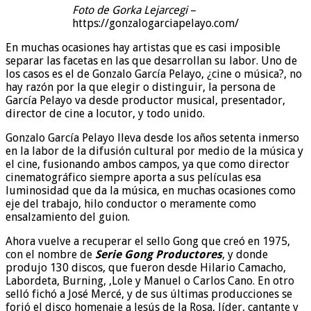
Foto de Gorka Lejarcegi
–
https://gonzalogarciapelayo.com/
En muchas ocasiones hay artistas que es casi imposible
separar las facetas en las que desarrollan su labor. Uno de
los casos es el de Gonzalo García Pelayo, ¿cine o música?, no
hay razón por la que elegir o distinguir, la persona de
García Pelayo va desde productor musical, presentador,
director de cine a locutor, y todo unido.
Gonzalo García Pelayo lleva desde los años setenta inmerso
en la labor de la difusión cultural por medio de la música y
el cine, fusionando ambos campos, ya que como director
cinematográfico siempre aporta a sus películas esa
luminosidad que da la música, en muchas ocasiones como
eje del trabajo, hilo conductor o meramente como
ensalzamiento del guion.
Ahora vuelve a recuperar el sello Gong que creó en 1975,
con el nombre de
Serie Gong Productores
, y donde
produjo 130 discos, que fueron desde Hilario Camacho,
Labordeta, Burning, ,Lole y Manuel o Carlos Cano. En otro
selló fichó a José Mercé, y de sus últimas producciones se
forjó el disco homenaje a Jesús de la Rosa, líder, cantante y