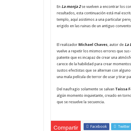
En
La monja 2
se vuelven a encontrar los co
resultados, esta continuación está mal escrit
templo, aquí asistimos a una particular per
erigido en las ruinas de un antiguo convento
El realizador
Michael Chaves
, autor de
La 
vuelve a repetir los mismos errores que sus
patente que es incapaz de crear una atmósfer
carece de la habilidad para crear momentos
sustos efectistas que se alternan con alguno
una mala película de terror de usar y tirar 
Del naufragio solamente se salvan
Taissa 
algún momento inquietante, creado en torno 
que se resuelve la secuencia.
Facebook
Twitter
Compartir