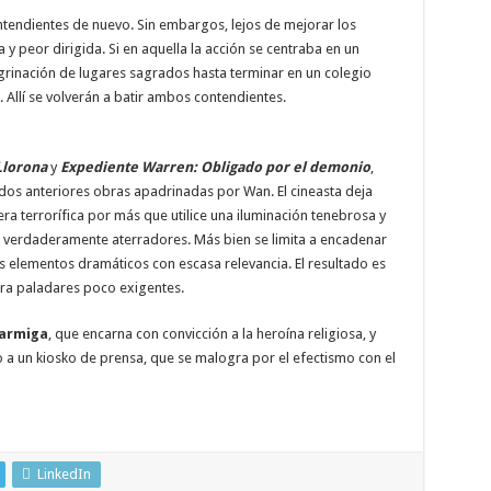
ntendientes de nuevo. Sin embargos, lejos de mejorar los
a y peor dirigida. Si en aquella la acción se centraba en un
egrinación de lugares sagrados hasta terminar en un colegio
. Allí se volverán a batir ambos contendientes.
Llorona
y
Expediente Warren: Obligado por el demonio
,
 dos anteriores obras apadrinadas por Wan. El cineasta deja
a terrorífica por más que utilice una iluminación tenebrosa y
 verdaderamente aterradores. Más bien se limita a encadenar
s elementos dramáticos con escasa relevancia. El resultado es
para paladares poco exigentes.
Farmiga
, que encarna con convicción a la heroína religiosa, y
a un kiosko de prensa, que se malogra por el efectismo con el
LinkedIn