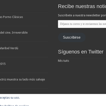
Recibe nuestras noti
Suscribete a nuestra newsletter por
las Porno Clásicas
Déjanos
tu
correo
y
el cine. Irreversible
te
Suscribirse
enviaremos
las
noticias
Maribel Verdú
Síguenos en Twitter
Mis tuits
2015
triz muestra su lado más salvaje
 aceptas su uso.
 tráilers, estrenos. Cineralia © Copyright 2007 - 2026, Todos los derechos reserv