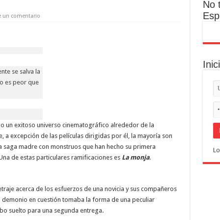
No 
Esp
e un comentario
Inic
nte se salva la
do es peor que
o un exitoso universo cinematográfico alrededor de la
, a excepción de las películas dirigidas por él, la mayoría son
 la saga madre con monstruos que han hecho su primera
Lo
. Una de estas particulares ramificaciones es
La monja
.
traje acerca de los esfuerzos de una novicia y sus compañeros
El demonio en cuestión tomaba la forma de una peculiar
cabo suelto para una segunda entrega.