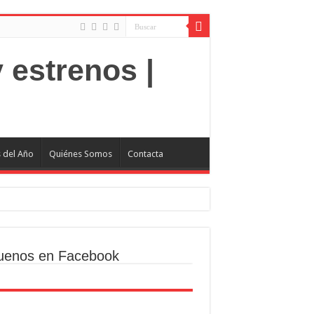
s del Año
Quiénes Somos
Contacta
uenos en Facebook