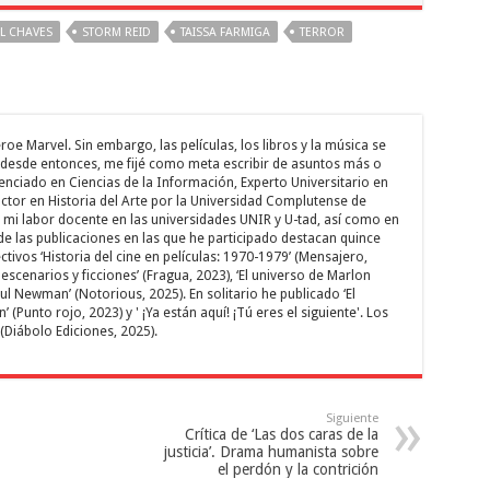
L CHAVES
STORM REID
TAISSA FARMIGA
TERROR
oe Marvel. Sin embargo, las películas, los libros y la música se
 desde entonces, me fijé como meta escribir de asuntos más o
enciado en Ciencias de la Información, Experto Universitario en
tor en Historia del Arte por la Universidad Complutense de
i labor docente en las universidades UNIR y U-tad, así como en
e las publicaciones en las que he participado destacan quince
tivos ‘Historia del cine en películas: 1970-1979’ (Mensajero,
escenarios y ficciones’ (Fragua, 2023), ‘El universo de Marlon
ul Newman’ (Notorious, 2025). En solitario he publicado ‘El
 (Punto rojo, 2023) y ' ¡Ya están aquí! ¡Tú eres el siguiente'. Los
 (Diábolo Ediciones, 2025).
Siguiente
Crítica de ‘Las dos caras de la
justicia’. Drama humanista sobre
el perdón y la contrición