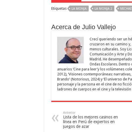
Etiquetas
LA MONJA
LA MONJA 2
MICHAE
Acerca de Julio Vallejo
Crecí queriendo ser un hér
cruzaron en su camino y,
menos culturales. Soy Lic
Comunicación y Arte y Doc
Madrid. He desempeñado m
Ondas Escolares. Dentro d
anuarios ‘Cine para leer’y los volúmenes colec
2012), ‘Visiones contemporáneas: narrativas, 
Brando’ (Notorious, 2024) y ‘El universo de Pa
personaje y la persona en el cine de no ficción’
ladrones de cuerpos en el cine y la televisión
Anterior
Lista de los mejores casinos en
línea en Perú de expertos en
juegos de azar