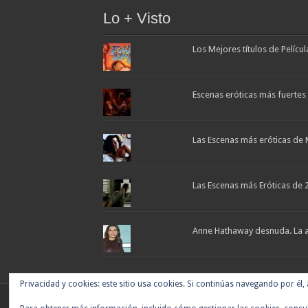
Lo + Visto
Los Mejores títulos de Pelícu
Escenas eróticas más fuertes d
Las Escenas más eróticas de 
Las Escenas más Eróticas de 
Anne Hathaway desnuda. La ac
Privacidad y cookies: este sitio usa cookies. Si continúas navegando por él,
Noticias de cine y de series de televisión, críticas,