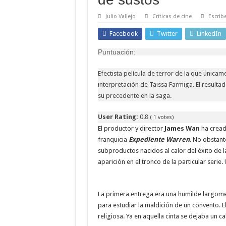
Julio Vallejo
Críticas de cine
Escrib
Facebook
Twitter
LinkedIn
Puntuación:
Efectista película de terror de la que únicame
interpretación de Taissa Farmiga. El resulta
su precedente en la saga.
User Rating:
0.8
(
1
votes)
El productor y director
James Wan
ha cread
franquicia
Expediente Warren
. No obstante
subproductos nacidos al calor del éxito de
aparición en el tronco de la particular serie
La primera entrega era una humilde largome
para estudiar la maldición de un convento. 
religiosa. Ya en aquella cinta se dejaba un 