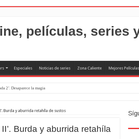
ers
Especiales
Noticias de series
Zona Caliente
Mejores Película
rada 2’. Desaparece la magia
I’. Burda y aburrida retahíla de sustos
Síg
II’. Burda y aburrida retahíla