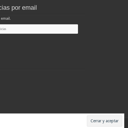
cias por email
 email.
ados