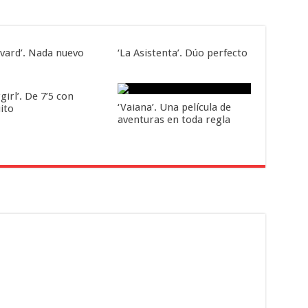
evard’. Nada nuevo
‘La Asistenta’. Dúo perfecto
girl’. De 7’5 con
‘Vaiana’. Una película de
ito
aventuras en toda regla