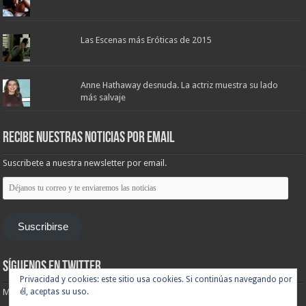
Las Escenas más Eróticas de 2015
Anne Hathaway desnuda. La actriz muestra su lado
más salvaje
Recibe nuestras noticias por email
Suscribete a nuestra newsletter por email.
Déjanos
tu
correo
y
te
Suscribirse
enviaremos
las
noticias
Síguenos en Twitter
Privacidad y cookies: este sitio usa cookies. Si continúas navegando por
Mis tuits
él, aceptas su uso.