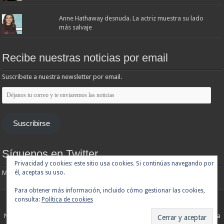
Anne Hathaway desnuda. La actriz muestra su lado
más salvaje
Recibe nuestras noticias por email
Suscribete a nuestra newsletter por email.
Déjanos
tu
correo
y
te
Suscribirse
enviaremos
las
noticias
Síguenos en Twitter
Privacidad y cookies: este sitio usa cookies. Si continúas navegando por
Mis tuits
él, aceptas su uso.
Para obtener más información, incluido cómo gestionar las cookies,
consulta:
Política de cookies
Noticias de cine y de series de televisión, críticas, tráilers, estrenos. Cineralia