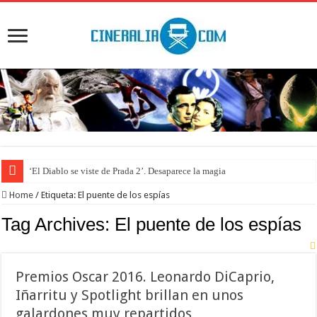
‘El Diablo se viste de Prada 2’. Desaparece la magia
Home
/
Etiqueta:
El puente de los espías
Tag Archives:
El puente de los espías
Premios Oscar 2016. Leonardo DiCaprio,
Iñarritu y Spotlight brillan en unos
galardones muy repartidos