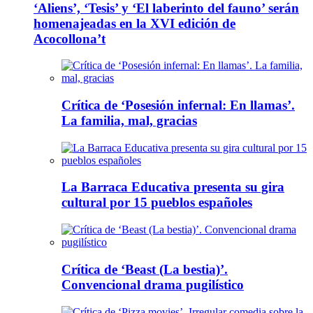
‘Aliens’, ‘Tesis’ y ‘El laberinto del fauno’ serán
homenajeadas en la XVI edición de
Acocollona’t
Crítica de ‘Posesión infernal: En llamas’.
La familia, mal, gracias
La Barraca Educativa presenta su gira
cultural por 15 pueblos españoles
Crítica de ‘Beast (La bestia)’.
Convencional drama pugilístico