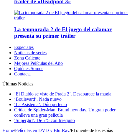
tráiler de «Deadpool 3»
La temporada 2 de El juego del calamar
presenta su primer tráiler
Especiales
Noticias de series
Zona Caliente
Mejores Películas del Año
Quiénes Somos
Contacta
Últimas Noticias
‘El Diablo se viste de Prada 2’. Desaparece la magia
‘Boulevard’. Nada nuevo
‘La Asistenta’. Dúo perfecto
Crítica de Spider-Man: Brand new day. Un gran poder
conlleva una gran película
‘Supergirl’. De 7’5 con fresquito
Home
/
Películas en DVD y Blu-Ray
/
El puente de los espías