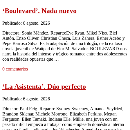
‘Boulevard’. Nada nuevo
Publicado: 6 agosto, 2026
Directora: Sonia Méndez. Reparto:Eve Ryan, Mikel Niso, Biel
Antón, Enzo Oliver, Christian Checa, Luis Zahera, Esther Acebo y
Pepe Barroso Silva. Es la adaptación de una trilogía, de la exitosa
novela juvenil de Wattpad de Flor M. Salvador. BOULEVARD nos
narra la historia del intenso y trágico romance entre dos adolescentes
con realidades opuestas que …
0 comentarios
‘La Asistenta’. Dúo perfecto
Publicado: 6 agosto, 2026
Director: Paul Feig. Reparto: Sydney Sweeney, Amanda Seyfried,
Brandon Sklenar, Michele Morrone, Elizabeth Perkins, Megan
Ferguson, Ellen Tamaki, Indiana Elle. Millie, una joven con un
pasado difícil empieza a trabajar como empleada doméstica interna
para una familia adinerada, los Winchester. A medida que pasa los